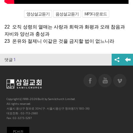
영상설교듣기
음성설교듣기
MP3다운로드
22 오직 성령의 열매는 사랑과 희락과 화평과 오래 참음과
자비와 양선과 충성과
23 온유와 절제니 이같은 것을 금지할 법이 없느니라
댓글
1
Copyright (c) 1999-2026 Built by Samilchurch Limited.
All rights reserved.
서울시 용산구 청파로 304 (구: 서울시용산구 청파동1가 180-36)
대표전화 : 02-713-2660
Fax: 02-3273-5297
PC버전