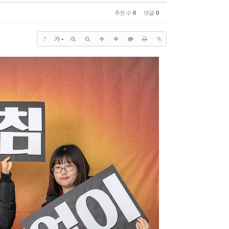
)
치유공의TF
추천 수
0
댓글
0
센터
장소신청현황
1:1문의
?
가
홈페이지수정요청
수양관예약
수양관예약(확정)확인