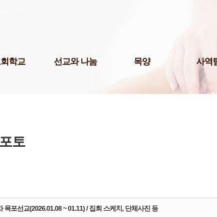
Skip to content
교회학교
선교와 나눔
목양
사역
팀(미취학)
국내선교
청년 1부
미디어팀
팀(어린이)
해외선교
청년 2부
P.O.P.
예스삼일(Yes
팀(청소년)
나눔사역
청년 3부
법조선교회
교 게시판
도서기증
청장년진
Acts
교육 자료실
장년진
포토
국제영어예
어린이 도서관
남여전도회
주보팀
삼일다음세대홈스쿨부
삼일라디오
허학교
삼일실업인
기학교
서울역사랑
삼일출판부
차 목포선교(2026.01.08 ~ 01.11) / 집회 스케치, 단체사진 등