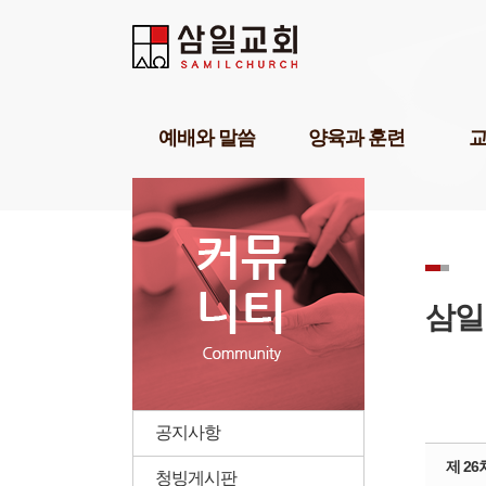
Sketchbook5, 스케치북5
Sketchbook5, 스케치북5
Sketchbook5, 스케치북5
Sketchbook5, 스케치북5
예배와 말씀
양육과 훈련
담임목사설교
기독교세계관아카데미
교육1
강해설교
삼일기도학교
교육2
부교역자설교
303비전암송학교
교육3
온라인예배
묵상학교
교회학
초청강사설교
삼일아카데미
삼일 
삼일
예배찬양
위플러스가정예배
삼일 
POP찬양
미셔널신학연구소
성경공부교재(GBS)
부모면
성례
삼일아
공지사항
제 26
청빙게시판