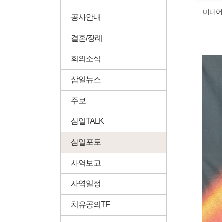
미디어
공사안내
결혼/장례
회의소식
삼일뉴스
주보
삼일TALK
삼일포토
사역보고
사역일정
치유공의TF