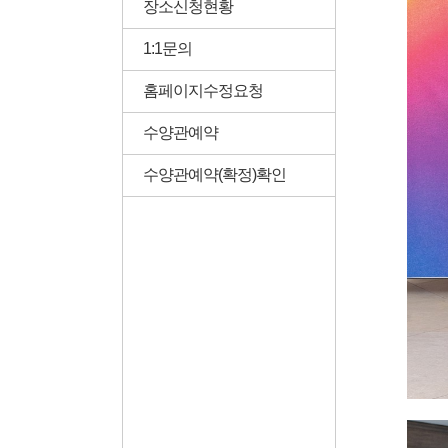
장소신청현황
1:1문의
홈페이지수정요청
수양관예약
수양관예약(확정)확인