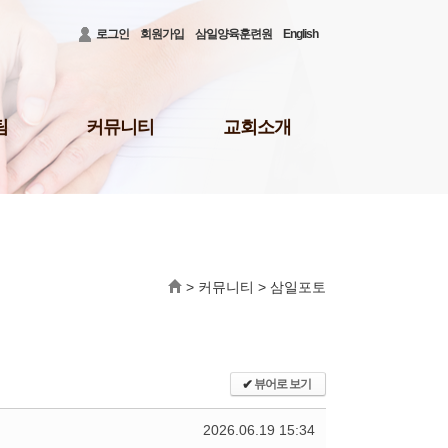
로그인
회원가입
삼일양육훈련원
English
팀
커뮤니티
교회소개
공지사항
3대비전 및 로고
청빙게시판
담임목사 소개
31)
공사안내
담임목사 저서
결혼/장례
섬기는 이들
회의소식
새가족 등록 안내
>
커뮤니티
>
삼일포토
배
삼일뉴스
예배시간 및 장소
주보
오시는 길
삼일TALK
교회행정
선교회
삼일포토
✔
뷰어로 보기
나눔부
사역보고
2026.06.19 15:34
사역일정