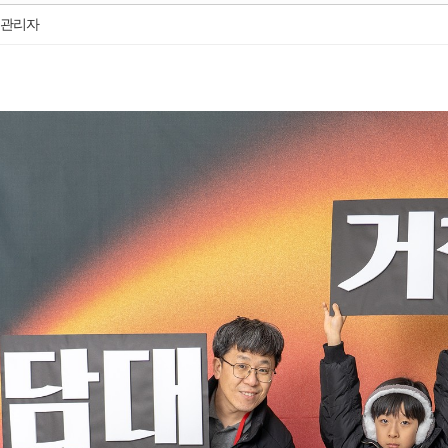
사랑부(장애인
관리자
헤세드 상담
예배통역부
사랑교육부