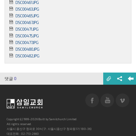
DSC00461.JPG
DSC00463.JPG
DSC00465.JPG
DSC00467.JPG
DSC00471.JPG
DSC00475.JPG
DSC00477.JPG
DSC00480.JPG
DSC00482.JPG
댓글
0
Copyright (c) 1999-2026 Built by Samilchurch Limited.
All rights reserved.
서울시 용산구 청파로 304 (구: 서울시용산구 청파동1가 180-36)
대표전화 : 02-713-2660