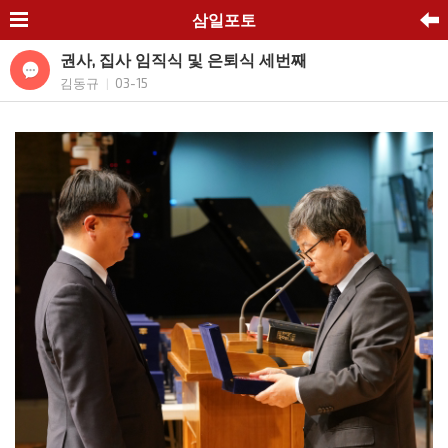
삼일포토
권사, 집사 임직식 및 은퇴식 세번째
김동규
03-15
|