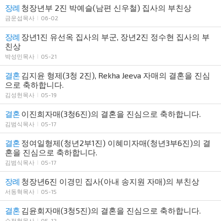
장례
청장년부 2진 박예슬(남편 신우철) 집사의 부친상
금운섭목사
06-02
장례
장년1진 유선옥 집사의 부군, 장년2진 정수현 집사의 부
친상
박성민목사
05-21
결혼
김지윤 형제(3청 2진), Rekha Jeeva 자매의 결혼을 진심
으로 축하합니다.
김성헌목사
05-19
결혼
이진희자매(3청6진)의 결혼을 진심으로 축하합니다.
김범식목사
05-17
결혼
정여일형제(청년2부1진) 이혜미자매(청년3부6진)의 결
혼을 진심으로 축하합니다.
김범식목사
05-17
장례
청장년6진 이경민 집사(아내 송지원 자매)의 부친상
서동혁목사
05-15
결혼
김윤회자매(3청5진)의 결혼을 진심으로 축하합니다.
순정현목사
05-12