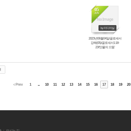
05
JUN
No Image
by 미디어실
2023년06월04일/골로새서
강해(05)/골로새서1:18-
23/‘만물의 으뜸’
색
Prev
1
...
10
11
12
13
14
15
16
17
18
19
20
관
오시는 길
|