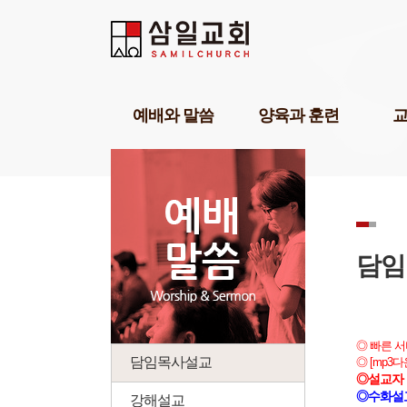
Sketchbook5, 스케치북5
Sketchbook5, 스케치북5
Sketchbook5, 스케치북5
Sketchbook5, 스케치북5
예배와 말씀
양육과 훈련
담임목사설교
기독교세계관아카데미
교육1
강해설교
삼일기도학교
교육2
부교역자설교
303비전암송학교
교육3
온라인예배
묵상학교
교회학
초청강사설교
삼일아카데미
삼일 
담임
예배찬양
위플러스가정예배
삼일 
POP찬양
미셔널신학연구소
성경공부교재(GBS)
부모면
◎ 빠른 
성례
삼일아
담임목사설교
◎ [mp3
◎설교자 
◎수화설
강해설교