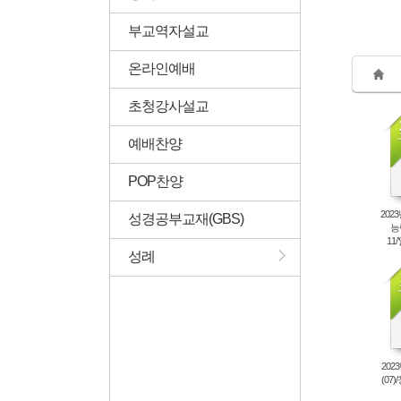
부교역자설교
온라인예배
초청강사설교
예배찬양
POP찬양
202
성경공부교재(GBS)
능력
11
성례
202
(07