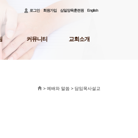
로그인
회원가입
삼일양육훈련원
English
팀
커뮤니티
교회소개
공지사항
3대비전 및 로고
청빙게시판
담임목사 소개
31)
공사안내
담임목사 저서
결혼/장례
섬기는 이들
회의소식
새가족 등록 안내
>
예배와 말씀
>
담임목사설교
배
삼일뉴스
예배시간 및 장소
주보
오시는 길
삼일TALK
교회행정
선교회
삼일포토
나눔부
사역보고
사역일정