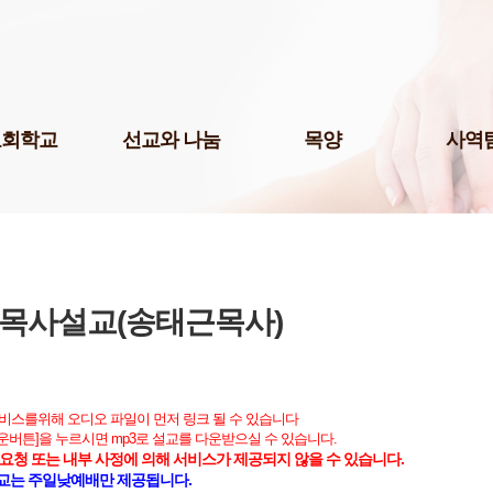
Skip to content
교회학교
선교와 나눔
목양
사역
팀(미취학)
국내선교
청년 1부
미디어팀
팀(어린이)
해외선교
청년 2부
P.O.P.
예스삼일(Yes
팀(청소년)
나눔사역
청년 3부
법조선교회
교 게시판
도서기증
청장년진
Acts
교육 자료실
장년진
목사설교(송태근목사)
국제영어예
어린이 도서관
남여전도회
주보팀
삼일다음세대홈스쿨부
삼일라디오
허학교
삼일실업인
서비스를위해 오디오 파일이 먼저 링크 될 수 있습니다
기학교
다운버튼]을 누르시면 mp3로 설교를 다운받으실 수 있습니다.
서울역사랑
요청 또는 내부 사정에 의해 서비스가 제공되지 않을 수 있습니다.
삼일출판부
교는 주일낮예배만 제공됩니다.