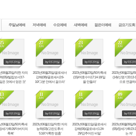
사랑부(장애인
헤세드 상담
예배통역부
사랑교육부
주일낮예배
저녁예배
수요예배
새벽예배
젊은이예배
금요기도회
25
27
23
22
JUN
JUN
JUN
JUN
No Image
No Image
No Image
No Imag
by 미디어실
by 미디어실
by 미디어실
by 미디
3년06월25일/약한 자의
2023년06월25일/골로새서
2023년06월23일/50차특새
2023년06월22일/
(05)/빌립보서3:7-
강해(08)/골로새서2:6-
(15)/여호수아17:14-18/’길
(14)/신명기33:13-
/’잃은 것에서 얻은 것’
10/‘그분 안에서 걸으라’
을 만들라’
으로 연결하라
13
11
11
09
JUN
JUN
JUN
JUN
No Image
No Image
No Image
No Imag
by 미디어실
by 미디어실
by 미디어실
by 미디
3년06월13일/50차특새
2023년06월11일/약한 자의
2023년06월11일/골로새서
2023년06월09일/
)/창세기49:26/’아버지의
능력(03)/고린도후서
강해(06)/골로새서1:24-
(05)/창세기49:23-2
축복’
5:16/’거룩한 멈춤’
29/‘감추어진 비밀’
는 자'