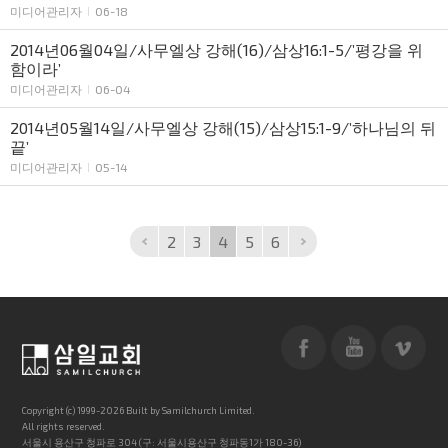
미디어관리자
06-18
2014년06월04일/사무엘상 강해(16)/삼상16:1-5/’평강을 위
함이라’
미디어관리자
06-04
2014년05월14일/사무엘상 강해(15)/삼상15:1-9/’하나님의 뒤
끝’
미디어관리자
05-14
2
3
4
5
6
Copyright (c) 1999-2026 Built by Samilchurch Limited.
All rights reserved.
서울시 용산구 청파로 304 (구: 서울시용산구 청파동1가 180-36)