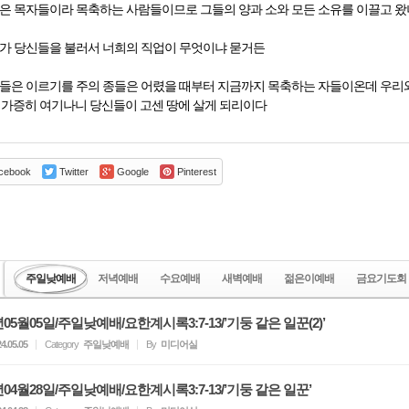
들은 목자들이라 목축하는 사람들이므로 그들의 양과 소와 모든 소유를 이끌고 
로가 당신들을 불러서 너희의 직업이 무엇이냐 묻거든
신들은 이르기를 주의 종들은 어렸을 때부터 지금까지 목축하는 자들이온데 우리와
 가증히 여기나니 당신들이 고센 땅에 살게 되리이다
cebook
Twitter
Google
Pinterest
주일낮예배
저녁예배
수요예배
새벽예배
젊은이예배
금요기도회
년05월05일/주일낮예배/요한계시록3:7-13/’기둥 같은 일꾼(2)’
4.05.05
Category
주일낮예배
By
미디어실
년04월28일/주일낮예배/요한계시록3:7-13/’기둥 같은 일꾼’