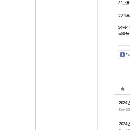
32그
33바
34당
목축을
Fa
2024
Date
202
2024