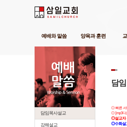
Sketchbook5, 스케치북5
Sketchbook5, 스케치북5
Sketchbook5, 스케치북5
Sketchbook5, 스케치북5
예배와 말씀
양육과 훈련
담임목사설교
기독교세계관아카데미
교육1
강해설교
삼일기도학교
교육2
부교역자설교
303비전암송학교
교육3
온라인예배
묵상학교
교회학
초청강사설교
삼일아카데미
삼일 
담임
예배찬양
위플러스가정예배
삼일 
POP찬양
미셔널신학연구소
성경공부교재(GBS)
부모면
◎ 빠른 
성례
삼일아
담임목사설교
◎ [mp3
◎설교자 
◎수화설
강해설교