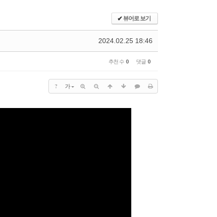
)
치유공의TF
센터
장소신청현황
✔
뷰어로 보기
1:1문의
2024.02.25 18:46
홈페이지수정요청
수양관예약
추천 수
0
댓글
0
수양관예약(확정)확인
?
가