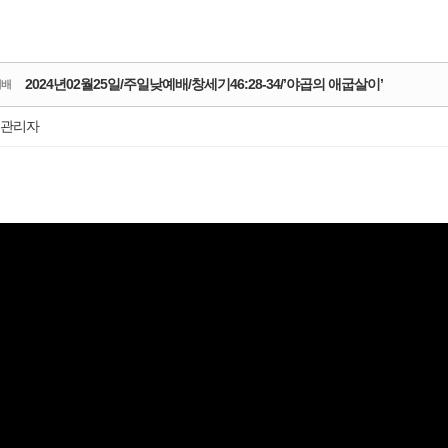
사랑부(장애인
헤세드 상담
예배통역부
사랑교육부
2024년02월25일/주일낮예배/창세기46:28-34/’야곱의 애굽살이’
예배
관리자