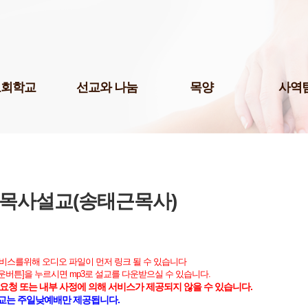
Skip to content
교회학교
선교와 나눔
목양
사역
팀(미취학)
국내선교
청년 1부
미디어팀
팀(어린이)
해외선교
청년 2부
P.O.P.
예스삼일(Yes
팀(청소년)
나눔사역
청년 3부
법조선교회
교 게시판
도서기증
청장년진
Acts
교육 자료실
장년진
목사설교(송태근목사)
국제영어예
어린이 도서관
남여전도회
주보팀
삼일다음세대홈스쿨부
삼일라디오
허학교
삼일실업인
서비스를위해 오디오 파일이 먼저 링크 될 수 있습니다
기학교
다운버튼]을 누르시면 mp3로 설교를 다운받으실 수 있습니다.
서울역사랑
요청 또는 내부 사정에 의해 서비스가 제공되지 않을 수 있습니다.
삼일출판부
교는 주일낮예배만 제공됩니다.