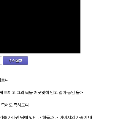
수어설교
이르니
게 보이고 그의 목을 어긋맞춰 안고 얼마 동안 울매
금 죽어도 족하도다
를 가나안 땅에 있던 내 형들과 내 아버지의 가족이 내