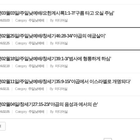
4년03월03일/주일낮예배/요한계시록1:1-7/’구름 타고 오실 주님’
4.03.03
Category
주일낮예배
By
미디어실
년02월25일/주일낮예배/창세기46:28-34/’야곱의 애굽살이’
4.02.25
Category
주일낮예배
By
미디어실
4년02월18일/주일낮예배/창세기39:1-3/’범사에 형통하게 하심’
4.02.18
Category
주일낮예배
By
미디어실
4년02월11일/주일낮예배/창세기35:9-15/’야곱에서 이스라엘로 개명되다’
4.02.11
Category
주일낮예배
By
미디어실
년02월04일/창세기27:15-23/'야곱의 음성과 에서의 손'
4.02.05
Category
주일낮예배
By
미디어실
색