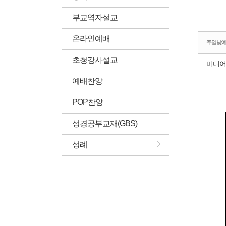
부교역자설교
온라인예배
주일낮
초청강사설교
미디어
예배찬양
POP찬양
성경공부교재(GBS)
성례