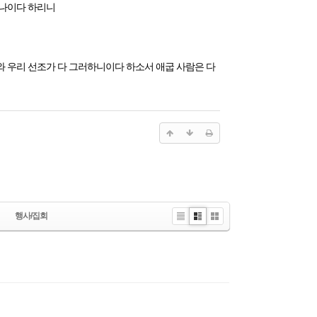
왔나이다 하리니
 우리 선조가 다 그러하니이다 하소서 애굽 사람은 다
행사/집회
Li
Zi
G
st
n
all
e
er
y