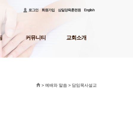
로그인
회원가입
삼일양육훈련원
English
팀
커뮤니티
교회소개
공지사항
3대비전 및 로고
청빙게시판
담임목사 소개
31)
공사안내
담임목사 저서
결혼/장례
섬기는 이들
회의소식
새가족 등록 안내
>
예배와 말씀
>
담임목사설교
배
삼일뉴스
예배시간 및 장소
주보
오시는 길
삼일TALK
교회행정
선교회
삼일포토
나눔부
사역보고
사역일정