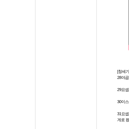
[창세기
28야
29요
30이
31요
게로 