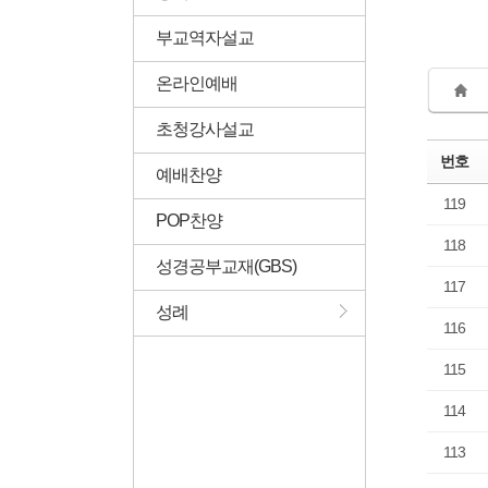
부교역자설교
온라인예배
초청강사설교
번호
예배찬양
119
POP찬양
118
성경공부교재(GBS)
117
성례
116
115
114
113