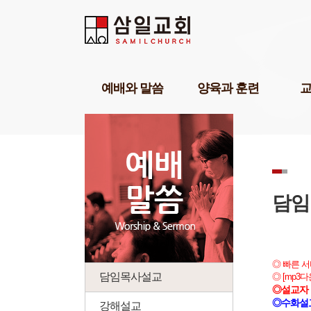
Sketchbook5, 스케치북5
Sketchbook5, 스케치북5
Sketchbook5, 스케치북5
Sketchbook5, 스케치북5
예배와 말씀
양육과 훈련
담임목사설교
기독교세계관아카데미
교육1
강해설교
삼일기도학교
교육2
부교역자설교
303비전암송학교
교육3
온라인예배
묵상학교
교회학
초청강사설교
삼일아카데미
삼일 
담임
예배찬양
위플러스가정예배
삼일 
POP찬양
미셔널신학연구소
성경공부교재(GBS)
부모면
◎ 빠른 
성례
삼일아
담임목사설교
◎ [mp3
◎설교자 
◎수화설
강해설교