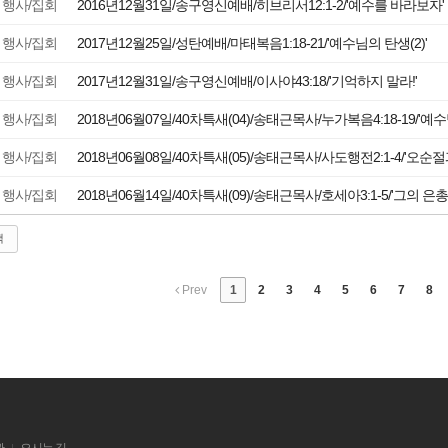
행사/집회
2016년12월31일/송구영신예배/히브리서12:1-2/'예수를 바라보자'
행사/집회
2017년12월25일/성탄예배/마태복음1:18-21/'예수님의 탄생(2)'
행사/집회
2017년12월31일/송구영신예배/이사야43:18/'기억하지 말라!'
행사/집회
2018년06월07일/40차특새(04)/송태근목사/누가복음4:18-19/'예
행사/집회
2018년06월08일/40차특새(05)/송태근목사/사도행전2:1-4/'오순절
행사/집회
2018년06월14일/40차특새(09)/송태근목사/호세아3:1-5/'그의 
색
Prev
1
2
3
4
5
6
7
8