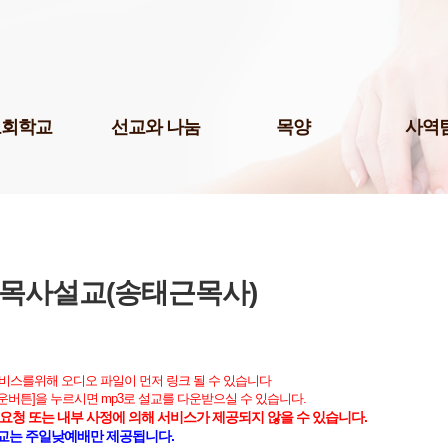
Skip to content
교회학교
선교와 나눔
목양
사역
팀(미취학)
국내선교
청년 1부
미디어팀
팀(어린이)
해외선교
청년 2부
P.O.P.
예스삼일(Yes
팀(청소년)
나눔사역
청년 3부
법조선교회
교 게시판
도서기증
청장년진
Acts
교육 자료실
장년진
목사설교(송태근목사)
국제영어예
어린이 도서관
남여전도회
주보팀
삼일다음세대홈스쿨부
삼일라디오
허학교
삼일실업인
서비스를위해 오디오 파일이 먼저 링크 될 수 있습니다
기학교
다운버튼]을 누르시면 mp3로 설교를 다운받으실 수 있습니다.
서울역사랑
요청 또는 내부 사정에 의해 서비스가 제공되지 않을 수 있습니다.
삼일출판부
교는 주일낮예배만 제공됩니다.