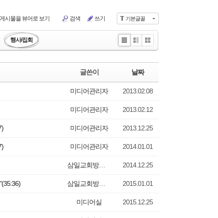
)
치유공의TF
센터
장소신청현황
게시물을 뷰어로 보기
검색
쓰기
T
기본글꼴
1:1문의
행사/집회
홈페이지수정요청
Li
Zi
G
수양관예약
st
n
all
e
er
수양관예약(확정)확인
글쓴이
날짜
y
미디어관리자
2013.02.08
미디어관리자
2013.02.12
)
미디어관리자
2013.12.25
)
미디어관리자
2014.01.01
삼일교회방송실
2014.12.25
5:36)
삼일교회방송실
2015.01.01
미디어실
2015.12.25