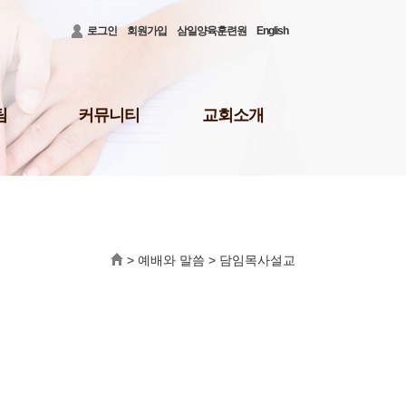
로그인
회원가입
삼일양육훈련원
English
팀
커뮤니티
교회소개
공지사항
3대비전 및 로고
청빙게시판
담임목사 소개
31)
공사안내
담임목사 저서
결혼/장례
섬기는 이들
회의소식
새가족 등록 안내
>
예배와 말씀
>
담임목사설교
배
삼일뉴스
예배시간 및 장소
주보
오시는 길
삼일TALK
교회행정
선교회
삼일포토
나눔부
사역보고
사역일정