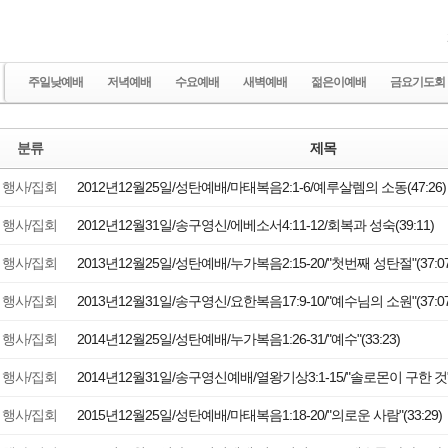
사랑부(장애인
헤세드 상담
예배통역부
사랑교육부
주일낮예배
저녁예배
수요예배
새벽예배
젊은이예배
금요기도회
분류
제목
행사/집회
2012년12월25일/성탄예배/마태복음2:1-6/예루살렘의 소동(47:26)
행사/집회
2012년12월31일/송구영신/에베소서4:11-12/회복과 성숙(39:11)
행사/집회
2013년12월25일/성탄예배/누가복음2:15-20/"첫번째 성탄절"(37:07
행사/집회
2013년12월31일/송구영신/요한복음17:9-10/"예수님의 소원"(37:07
행사/집회
2014년12월25일/성탄예배/누가복음1:26-31/"예수"(33:23)
행사/집회
2014년12월31일/송구영신예배/열왕기상3:1-15/"솔로몬이 구한 것"(3
행사/집회
2015년12월25일/성탄예배/마태복음1:18-20/"의로운 사람"(33:29)