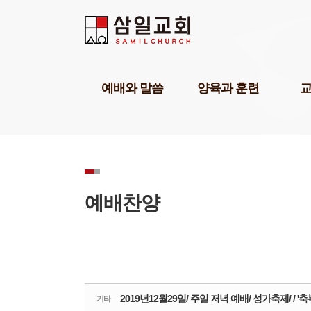
Sketchbook5, 스케치북5
Sketchbook5, 스케치북5
Sketchbook5, 스케치북5
Sketchbook5, 스케치북5
예배와 말씀
양육과 훈련
담임목사설교
기독교세계관아카데미
교육1
강해설교
삼일기도학교
교육2
부교역자설교
303비전암송학교
교육3
온라인예배
묵상학교
교회학
초청강사설교
삼일아카데미
삼일 
예배찬양
예배찬양
위플러스가정예배
삼일 
POP찬양
미셔널신학연구소
성경공부교재(GBS)
부모면
성례
삼일아
2019년12월29일/ 주일 저녁 예배/ 성가축제/ / '
기타