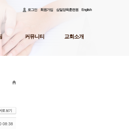
로그인
회원가입
삼일양육훈련원
English
팀
커뮤니티
교회소개
공지사항
3대비전 및 로고
청빙게시판
담임목사 소개
31)
공사안내
담임목사 저서
결혼/장례
섬기는 이들
회의소식
새가족 등록 안내
배
삼일뉴스
예배시간 및 장소
주보
오시는 길
삼일TALK
교회행정
선교회
삼일포토
어로 보기
나눔부
사역보고
0 08:38
사역일정