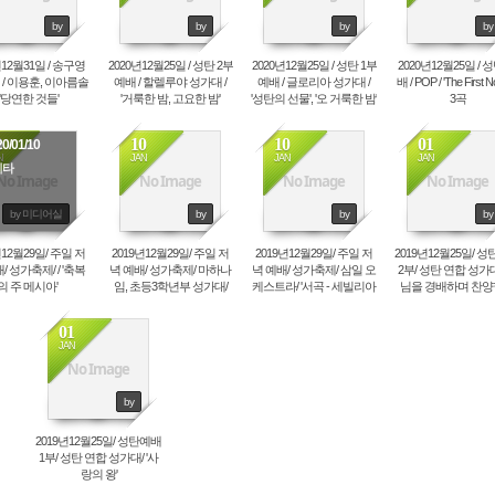
by
by
by
by
년12월31일 / 송구영
2020년12월25일 / 성탄 2부
2020년12월25일 / 성탄 1부
2020년12월25일 / 
 / 이용훈, 이아름솔
예배 / 할렐루야 성가대 /
예배 / 글로리아 성가대 /
배 / POP / 'The First N
/ '당연한 것들'
'거룩한 밤, 고요한 밤'
'성탄의 선물', '오 거룩한 밤'
3곡
0
10
10
01
0/01/10
N
JAN
JAN
JAN
기타
No Image
No Image
No Image
No Image
by 미디어실
by
by
by
년12월29일/ 주일 저
2019년12월29일/ 주일 저
2019년12월29일/ 주일 저
2019년12월25일/ 
/ 성가축제/ / '축복
녁 예배/ 성가축제/ 마하나
녁 예배/ 성가축제/ 삼일 오
2부/ 성탄 연합 성가대
의 주 메시아'
임, 초등3학년부 성가대/
케스트라/ '서곡 - 세빌리아
님을 경배하며 찬
'믿음의 여행'
의 이발사 -'
다', '기쁨의 캐롤
01
JAN
No Image
by
2019년12월25일/ 성탄예배
1부/ 성탄 연합 성가대/ '사
랑의 왕'