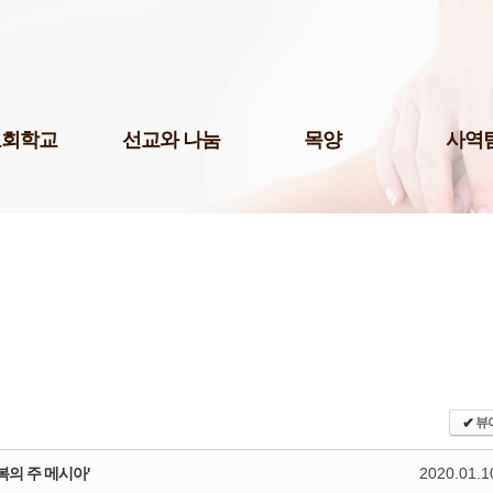
Skip to content
교회학교
선교와 나눔
목양
사역
팀(미취학)
국내선교
청년 1부
미디어팀
팀(어린이)
해외선교
청년 2부
P.O.P.
예스삼일(Yes
팀(청소년)
나눔사역
청년 3부
법조선교회
교 게시판
도서기증
청장년진
Acts
교육 자료실
장년진
국제영어예
어린이 도서관
남여전도회
주보팀
삼일다음세대홈스쿨부
삼일라디오
허학교
삼일실업인
기학교
✔
뷰
서울역사랑
삼일출판부
축복의 주 메시아'
2020.01.1