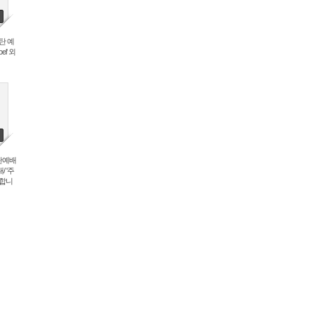
성탄 예
oel' 외
성탄예배
/ '주
양합니
'