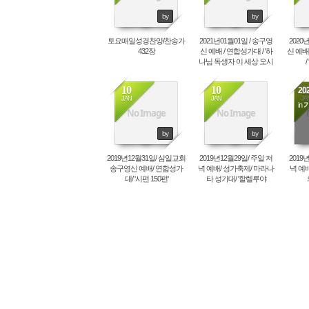
by
by
토요매일성경찬양/찬송가
2021년01월01일 / 송구영
2020
432장
신 예배 / 연합성가대 / '하
신 예배
나님 독생자 이 세상 오시
어'
10
10
1
202
JAN
JAN
JA
in
No Image
No Image
by
by
2019년12월31일/ 삼일교회
2019년12월29일/ 주일 저
2019
송구영신 예배/ 연합성가
녁 예배/ 성가축제/ 마라나
녁 예배
대/ '시편 150편'
타 성가대/ '할렐루야
(Handel's Messiah ; A Soulful
Celebration)'