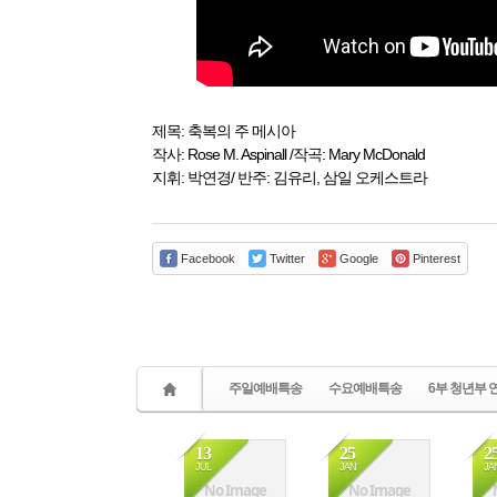
제목: 축복의 주 메시아
작사: Rose M. Aspinall /작곡: Mary McDonald
지휘: 박연경/ 반주: 김유리, 삼일 오케스트라
Facebook
Twitter
Google
Pinterest
주일예배특송
수요예배특송
6부 청년부 
13
25
2
JUL
JAN
JA
No Image
No Image