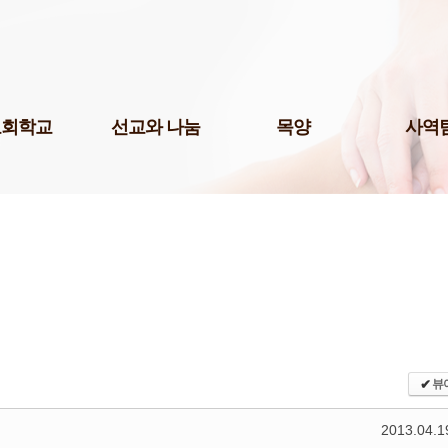
Skip to content
교회학교
선교와 나눔
목양
사역
팀(미취학)
국내선교
청년 1부
미디어팀
팀(어린이)
해외선교
청년 2부
P.O.P.
예스삼일(Yes
팀(청소년)
나눔사역
청년 3부
법조선교회
교 게시판
도서기증
청장년진
Acts
교육 자료실
장년진
국제영어예
어린이 도서관
남여전도회
주보팀
삼일다음세대홈스쿨부
삼일라디오
허학교
삼일실업인
기학교
✔
뷰
서울역사랑
삼일출판부
2013.04.1