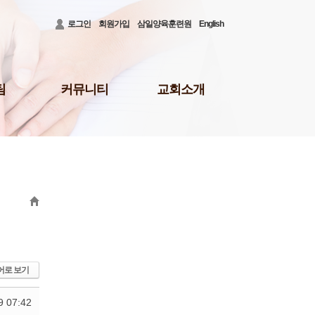
로그인
회원가입
삼일양육훈련원
English
팀
커뮤니티
교회소개
공지사항
3대비전 및 로고
청빙게시판
담임목사 소개
31)
공사안내
담임목사 저서
결혼/장례
섬기는 이들
회의소식
새가족 등록 안내
배
삼일뉴스
예배시간 및 장소
주보
오시는 길
삼일TALK
교회행정
선교회
삼일포토
어로 보기
나눔부
사역보고
9 07:42
사역일정