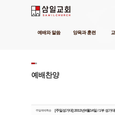
Sketchbook5, 스케치북5
Sketchbook5, 스케치북5
Sketchbook5, 스케치북5
Sketchbook5, 스케치북5
예배와 말씀
양육과 훈련
담임목사설교
기독교세계관아카데미
교육1
강해설교
삼일기도학교
교육2
부교역자설교
303비전암송학교
교육3
온라인예배
묵상학교
교회학
초청강사설교
삼일아카데미
삼일 
예배찬양
예배찬양
위플러스가정예배
삼일 
POP찬양
미셔널신학연구소
성경공부교재(GBS)
부모면
성례
삼일아
[주일성가대] 2013년4월14일 / 1부 성가대
주일예배특송