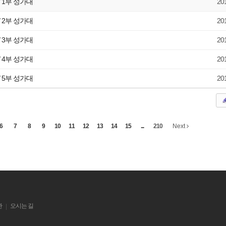
/ 1부 성가대
20
/ 2부 성가대
20
/ 3부 성가대
20
/ 4부 성가대
20
/ 5부 성가대
20
6
7
8
9
10
11
12
13
14
15
...
210
Next
관
오시는 길
|