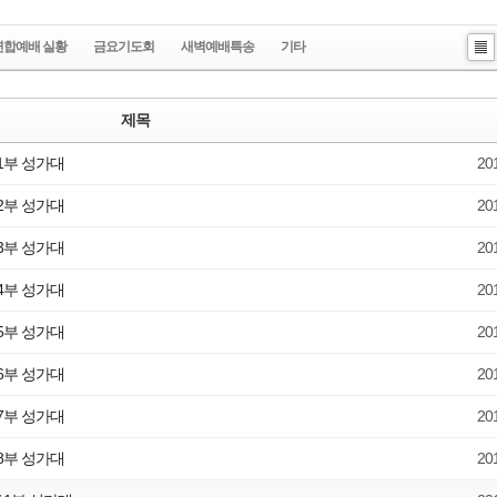
연합예배 실황
금요기도회
새벽예배특송
기타
Li
st
제목
 1부 성가대
20
 2부 성가대
20
 3부 성가대
20
 4부 성가대
20
 5부 성가대
20
 6부 성가대
20
 7부 성가대
20
 8부 성가대
20