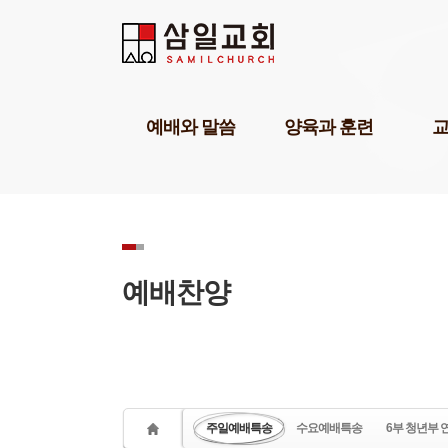
Sketchbook5, 스케치북5
Sketchbook5, 스케치북5
Sketchbook5, 스케치북5
Sketchbook5, 스케치북5
예배와 말씀
양육과 훈련
담임목사설교
기독교세계관아카데미
교육1
강해설교
삼일기도학교
교육2
부교역자설교
303비전암송학교
교육3
온라인예배
묵상학교
교회학
초청강사설교
삼일아카데미
삼일 
예배찬양
예배찬양
위플러스가정예배
삼일 
POP찬양
미셔널신학연구소
성경공부교재(GBS)
부모면
성례
삼일아
주일예배특송
수요예배특송
6부 청년부 