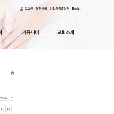
로그인
회원가입
삼일양육훈련원
English
팀
커뮤니티
교회소개
공지사항
3대비전 및 로고
청빙게시판
담임목사 소개
31)
공사안내
담임목사 저서
결혼/장례
섬기는 이들
회의소식
새가족 등록 안내
배
삼일뉴스
예배시간 및 장소
주보
오시는 길
삼일TALK
교회행정
선교회
삼일포토
본글꼴
나눔부
사역보고
사역일정
Zi
G