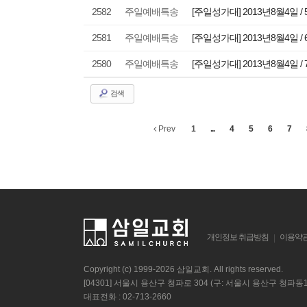
2582
주일예배특송
[주일성가대] 2013년8월4일 /
2581
주일예배특송
[주일성가대] 2013년8월4일 /
2580
주일예배특송
[주일성가대] 2013년8월4일 /
검색
Prev
1
...
4
5
6
7
개인정보 취급방침
이용약
|
Copyright (c) 1999-2026 삼일교회. All rights reserved.
[04301] 서울시 용산구 청파로 304 (구: 서울시 용산구 청파동1가
대표전화 : 02-713-2660