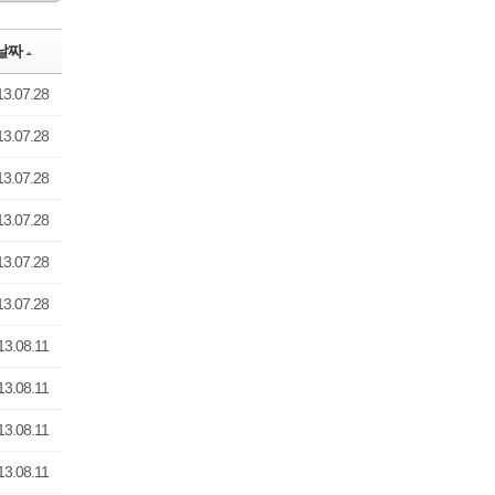
)
치유공의TF
n
all
센터
e
er
장소신청현황
날짜
y
1:1문의
13.07.28
홈페이지수정요청
수양관예약
13.07.28
수양관예약(확정)확인
13.07.28
13.07.28
13.07.28
13.07.28
13.08.11
13.08.11
13.08.11
13.08.11