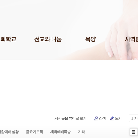
Skip to content
교회학교
선교와 나눔
목양
사역
팀(미취학)
국내선교
청년 1부
미디어팀
팀(어린이)
해외선교
청년 2부
P.O.P.
예스삼일(Yes
팀(청소년)
나눔사역
청년 3부
법조선교회
교 게시판
도서기증
청장년진
Acts
교육 자료실
장년진
국제영어예
어린이 도서관
남여전도회
주보팀
삼일다음세대홈스쿨부
삼일라디오
허학교
삼일실업인
기학교
게시물을 뷰어로 보기
검색
쓰기
T
기
서울역사랑
삼일출판부
연합예배 실황
금요기도회
새벽예배특송
기타
Li