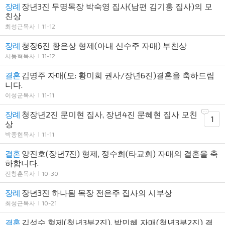
장례
장년3진 무명목장 박숙영 집사(남편 김기홍 집사)의 모
친상
최성근목사
11-12
장례
청장6진 황은상 형제(아내 신수주 자매) 부친상
서동혁목사
11-12
결혼
김명주 자매(모: 황미희 권사/장년6진)결혼을 축하드립
니다.
이성군목사
11-11
장례
청장년2진 문미현 집사, 장년4진 문혜현 집사 모친
1
상
박종현목사
11-11
결혼
양진호(장년7진) 형제, 정수희(타교회) 자매의 결혼을 축
하합니다.
전창훈목사
10-30
장례
장년3진 하나됨 목장 전은주 집사의 시부상
최성근목사
10-21
결혼
김성수 형제(청년3부2진), 박민혜 자매(청년3부2진) 결