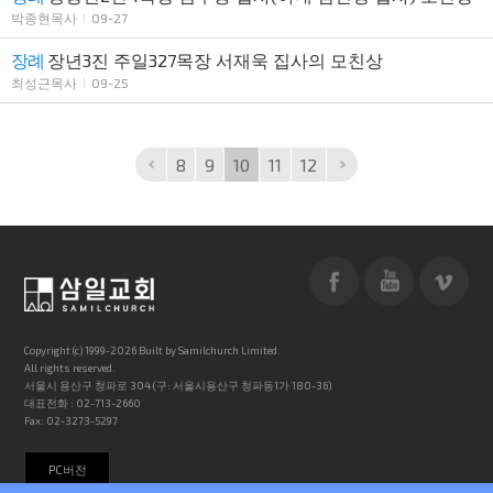
박종현목사
09-27
장례
장년3진 주일327목장 서재욱 집사의 모친상
최성근목사
09-25
8
9
10
11
12
Copyright (c) 1999-2026 Built by Samilchurch Limited.
All rights reserved.
서울시 용산구 청파로 304 (구: 서울시용산구 청파동1가 180-36)
대표전화 : 02-713-2660
Fax: 02-3273-5297
PC버전