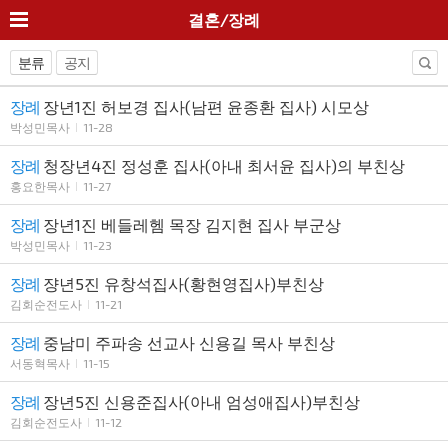
결혼/장례
분류
공지
장례
장년1진 허보경 집사(남편 윤종환 집사) 시모상
박성민목사
11-28
장례
청장년4진 정성훈 집사(아내 최서윤 집사)의 부친상
홍요한목사
11-27
장례
장년1진 베들레헴 목장 김지현 집사 부군상
박성민목사
11-23
장례
쟝년5진 유창석집사(황현영집사)부친상
김회순전도사
11-21
장례
중남미 주파송 선교사 신용길 목사 부친상
서동혁목사
11-15
장례
장년5진 신용준집사(아내 엄성애집사)부친상
김회순전도사
11-12