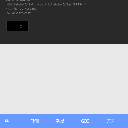
서울시 용산구 청파로 304 (구: 서울시용산구 청파동1가 180-36)
대표전화 : 02-713-2660
Fax: 02-3273-5297
PC버전
홈
강해
주보
GBS
공지