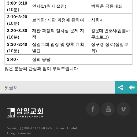
3:00~3:10
인사말
(
취지 설명
)
박득훈 공동대표
(10
분
)
3:10~3:20
브리핑
:
재판 과정에 관하여
사회자
(10
분
)
3:20~3:30
재판 과정의 절차상 문제 지
강문대 변호사
(
법률사
(10
분
)
적
무소로그
)
3:30~3:40
삼일교회 입장 및 향후 계획
장구경 장로
(
삼일교
(10
분
)
발표
회
)
3:40~
질의 응답
많은 분들의 관심과 참여 부탁드립니다.
댓글
0
Copyright (c) 1999-2026 Built by Samilchurch Limited.
All rights reserved.