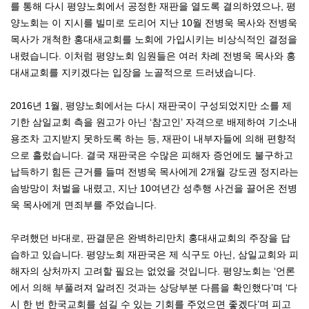
를 통해 다시 평양노회에서 공정한 재판을 열도록 결의하였으나, 평
양노회는 이 지시를 빌미로 도리어 지난 10월 전병욱 목사와 전병욱
목사가 개척한 홍대새교회를 노회에 가입시키는 비상식적인 결정을
내렸습니다. 이처럼 평양노회 임원들은 여러 차례 전병욱 목사와 홍
대새교회를 지키겠다는 입장을 노골적으로 드러냈습니다.
2016년 1월, 평양노회에서는 다시 재판국이 구성되었지만 소를 제
기한 삼일교회 측을 원고가 아닌 ‘참고인’ 자격으로 배제하여 기소내
용조차 고지받지 못하도록 하는 등, 재판이 내부자들에 의해 편향적
으로 흘렀습니다. 결국 재판국은 수많은 피해자 증언에도 불구하고
납득하기 힘든 근거를 들며 전병욱 목사에게 2개월 강도권 정지라는
솜방망이 처벌을 내렸고, 지난 10여년간 성추행 사건을 끌어온 전병
욱 목사에게 면죄부를 주었습니다.
우려했던 바대로, 판결문은 완벽하리만치 홍대새교회의 주장을 답
습하고 있습니다. 평양노회 재판국은 제 식구도 아닌, 삼일교회와 피
해자의 상처까지 고려할 필요는 없었을 것입니다. 평양노회는 ‘언론
에서 의해 부풀려져 알려진 것과는 상당부분 다름을 확인했다’며 ‘다
시 한 번 한국교회를 섬길 수 있는 기회를 주었으면 좋겠다’며 피고