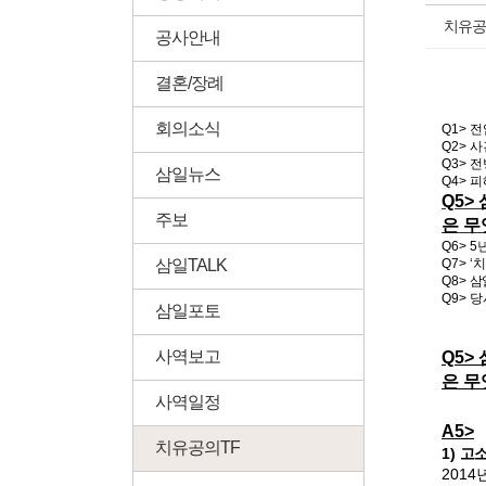
치유공
공사안내
결혼/장례
회의소식
Q1>
전
Q2>
사
Q3>
전
삼일뉴스
Q4>
피
Q5>
주보
은 
Q6> 5
삼일TALK
Q7> ‘
치
Q8>
삼
Q9> 
삼일포토
사역보고
Q5>
은 
사역일정
A5>
치유공의TF
1)
고소
2014