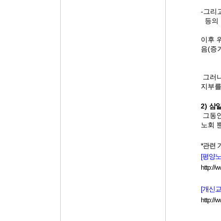
-
그리고
등의
이후 
음
(
증
그러
지부를
2)
삼일
그동안
노회 
*관련
[
평양노
http://
[개신교
http:/