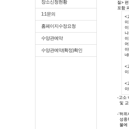
장소신청현황
질
>
편
포함 
1:1문의
<
이
홈페이지수정요청
이
나
수양관예약
이
어
이
수양관예약(확정)확인
네
<
이
<
이
-
고소
및 
-‘
허위
성중
물에