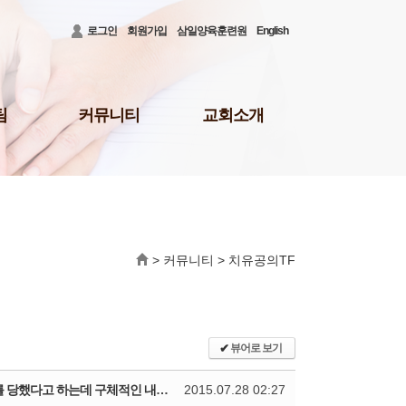
로그인
회원가입
삼일양육훈련원
English
팀
커뮤니티
교회소개
공지사항
3대비전 및 로고
청빙게시판
담임목사 소개
31)
공사안내
담임목사 저서
결혼/장례
섬기는 이들
회의소식
새가족 등록 안내
>
커뮤니티
>
치유공의TF
배
삼일뉴스
예배시간 및 장소
주보
오시는 길
삼일TALK
교회행정
선교회
삼일포토
✔
뷰어로 보기
나눔부
사역보고
[Q&A] 5. 삼일교회 교인들을 포함하여 다수의 사람들이 홍대새교회 교인들에게 고소를 당했다고 하는데 구체적인 내용은 무엇인가요?
2015.07.28 02:27
사역일정