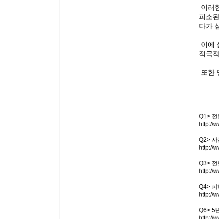
이러한
피소된
다가 
이에 
적극적
또한 
Q1>
전
http:/
Q2>
사
http:/
Q3>
전
http:/
Q4>
피
http:/
Q6> 5
http:/