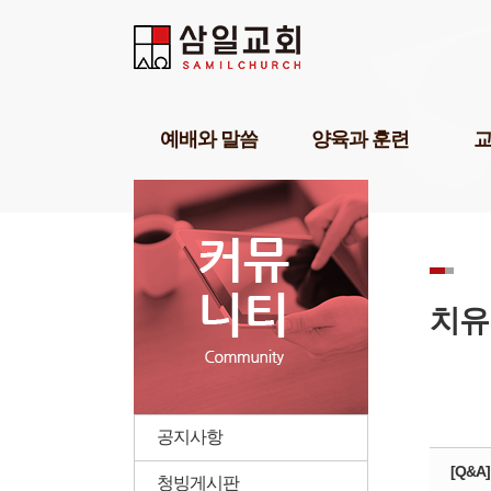
Sketchbook5, 스케치북5
Sketchbook5, 스케치북5
Sketchbook5, 스케치북5
Sketchbook5, 스케치북5
예배와 말씀
양육과 훈련
담임목사설교
기독교세계관아카데미
교육1
강해설교
삼일기도학교
교육2
부교역자설교
303비전암송학교
교육3
온라인예배
묵상학교
교회학
초청강사설교
삼일아카데미
삼일 
치유
예배찬양
위플러스가정예배
삼일 
POP찬양
미셔널신학연구소
성경공부교재(GBS)
부모면
성례
삼일아
공지사항
청빙게시판