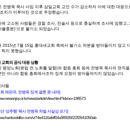
 전병욱 목사 사임 이후 삼일교회 교인 수가 감소하자 이에 대한 대응
 조치가 이루어진 것으로 주장했습니다
.
위에 고소된 사람들은 경찰 조사
,
진술서 등으로 충실하게 조사에 임했고
,
거불충분
)’
으로 불기소 되었습니다
.
나
2015
년
7
월
15
일 홍대새교회 측에서 불기소 처분을 받아들이지 않고 
 찍지 못했습니다
.
 교회의 공식 대응 상황
 평양노회
(
분립 전 노회를 말함
)
와 합동 총회 등에 전병욱 목사의 면직
뿐만 아니라 합동 총회에서조차 징계 요청이 받아들여지지 않았습니다
.
 기사들
회 재판국, 전병욱 징계 결론 못 내려]
www.newsnjoy.or.kr/news/articleView.html?idxno=198573
단 '성추행' 목사 전병욱 처벌 사실상 포기]
/www.hankookilbo.com/v/74e4116afdf04a98926022f2641050ab