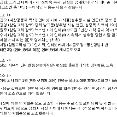
집팀
,
그리고 네이버카페
‘
전병욱 목사
!
진실을 공개합니다
’
의 네티즌 다
피고소인 총
18
명
)
구체적인 내용은 다음과 같습니다
.
고소
1>
진오
(
더함공동체 목사
)
인터넷 카페 게시물
(
성추행 사실 언급
)
로 정보 
광영
(
삼일교회 장로
)
당회 발표문
(
성추행 사실 언급
,
성중독 치료비
1
억
원주
(
삼일교회 장로
)
뉴스앤조이 인터뷰
(
수도권
2
년간 개척 금지 약속
)
수미
(
삼일교회 성도
)
뉴스앤조이 인터뷰
(‘
지속해서 성추행 당한 사람 말
마할 거다
’
라는 말
)
로 명예훼손
(
허위
)
미정
(
삼일교회 성도
) 1
인 시위
,
인터넷 카페 게시물로 정보통신망법 위반
티즌
3
명
(
인터넷카페 회원
)
인터넷카페 게시물로 모욕
고소
2>
진오
,
지유석
,
권대원 등
(<
숨바꼭질
>
편집팀
)
출판물에 의한 명예훼손
,
모욕
고소
3>
미정 외 네티즌
1
명
(
인터넷 카페 회원
)
전병욱 목사 외에도 홍대새교회 교인들을
 내용을 살펴보면
‘
전병욱 목사의 명예를 훼손
’
했다는 것이 핵심인데 당사
교인이 고소인으로 되어 있습니다
.
사실에 의한 명예훼손
’
으로 고소한 내용은 주로 삼일교회 당회 및 전별금
독 치료비 등
)
으로 성범죄 사실 자체에 대해서는 적극적으로
‘
허위사실
’
이
 의한 명예훼손으로 고소했습니다
.