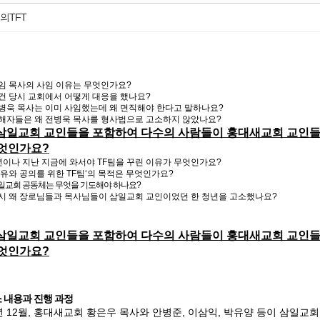
사랑부(장애인
의TFT
헤세드 상담
예배통역부
사랑교육부
임 목사의 사임 이유는 무엇인가요
?
건 당시 교회에서 어떻게 대응을 했나요
?
병욱 목사는 이미 사임했는데 왜 면직해야 한다고 말하나요
?
해자들은 왜 전병욱 목사를 형사법으로 고소하지 않았나요
?
삼일교회 교인들을 포함하여 다수의 사람들이 홍대새교회 교인들
무엇인가요
?
년이나 지난 지금에 와서야
TF
팀을 꾸린 이유가 무엇인가요
?
유와 공의를 위한
TF
팀
‘
의 목적은 무엇인가요
?
일교회 공동체는 무엇을 기도해야 하나요
?
당시 왜 장로님들과 목사님들이 삼일교회 교인이었던 한 청년을 고소했나요?
삼일교회 교인들을 포함하여 다수의 사람들이 홍대새교회 교인들
무엇인가요
?
 내용과 진행 과정
년
12
월
,
홍대새교회 황은우 목사와 안병준
,
이삼익
,
박유양 등이 삼일교회