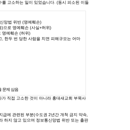
수를 고소하는 일이 있었습니다
. (
동시 피소된 이들
통신망법 위반
(
명예훼손
)
원
)
으로 명예훼손
(
사실
+
허위
)
로 명예훼손
(
허위
)
고
,
한두 번 당한 사람을 치면 피해규모는 어마
 문제 삼음
자가 직접 고소한 것이 아니라 홍대새교회 부목사
 지급에 관련된 부분
(
수도권
2
년간 개척 금지 약속
,
라 하지 않고 있으며 정보통신망법 위반 또는 출판