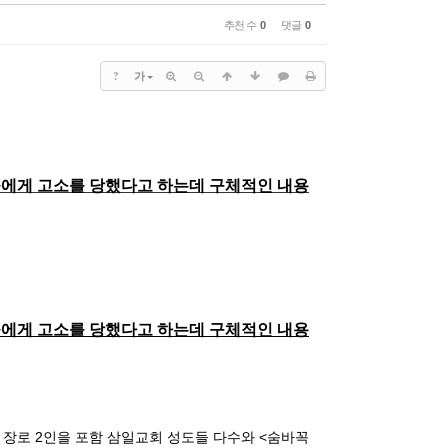
)
치유공의TF
추천 수
0
댓글
0
센터
장소신청현황
1:1문의
?
가
홈페이지수정요청
수양관예약
수양관예약(확정)확인
에게 고소를 당했다고 하는데 구체적인 내용
에게 고소를 당했다고 하는데 구체적인 내용
 장로
2
인을 포함 삼일교회 성도들 다수와
<
숨바꼭