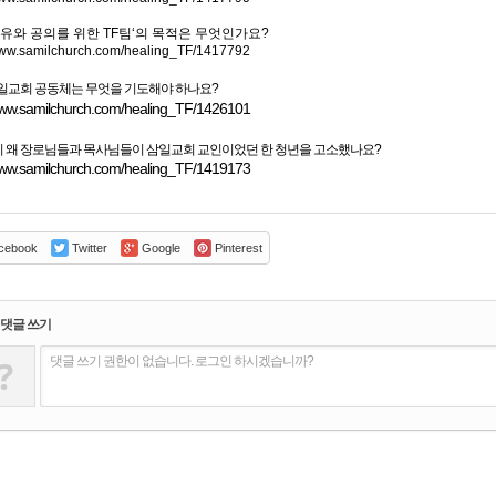
유와 공의를 위한
TF
팀
‘
의 목적은 무엇인가요
?
/www.samilchurch.com/healing_TF/1417792
일교회 공동체는 무엇을 기도해야 하나요
?
/www.samilchurch.com/healing_TF/1426101
당시 왜 장로님들과 목사님들이 삼일교회 교인이었던 한 청년을 고소했나요?
/www.samilchurch.com/healing_TF/1419173
cebook
Twitter
Google
Pinterest
댓글 쓰기
?
댓글 쓰기 권한이 없습니다. 로그인 하시겠습니까?