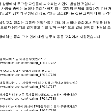
 상황에서 무고한 교인들이 피소되는 사건이 발생한 것입니다
.
 사람들 중에는 노회나 총회가 하지 않는 교계의 문제를 해결하기 위해
삼일교회 당회의 구성원인 장로
2
인을 고소했다는 것은 교회에 대한 공격
삼일교회 당회는 그동안 면직만을 기다리며 노회나 총회에서 문제를 해결
으로 대응하기로 결의했고 이를 맡아 구체적으로 일을 진행할
TF
팀을 
명예훼손 등의 고소 건에 대한 법무 비용을 교회에서 지원했습니다
.
임 목사의 사임 이유는 무엇인가요
?
/www.samilchurch.com/healing_TF/1417782
건 당시 교회에서 어떻게 대응을 했나요
?
/www.samilchurch.com/healing_TF/1417786
병욱 목사는 이미 사임했는데 왜 면직해야 한다고 말하나요
?
/www.samilchurch.com/healing_TF/1417787
해자들은 왜 전병욱 목사를 형사법으로 고소하지 않았나요
?
/www.samilchurch.com/healing_TF/1417788
년이나 지난 지금에 와서야
TF
팀을 꾸린 이유가 무엇인가요
?
/www.samilchurch.com/healing_TF/1417790