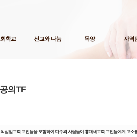
Skip to content
교회학교
선교와 나눔
목양
사역
팀(미취학)
국내선교
청년 1부
미디어팀
팀(어린이)
해외선교
청년 2부
P.O.P.
예스삼일(Yes
팀(청소년)
나눔사역
청년 3부
법조선교회
교 게시판
도서기증
청장년진
Acts
교육 자료실
장년진
공의TF
국제영어예
어린이 도서관
남여전도회
주보팀
삼일다음세대홈스쿨부
삼일라디오
허학교
삼일실업인
기학교
서울역사랑
삼일출판부