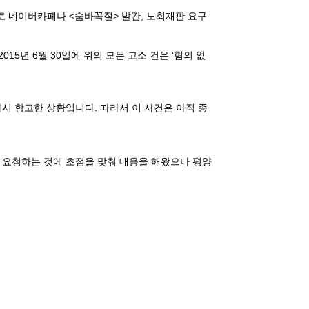
으로 네이버카페나
<
숨바꼭질
>
발간
,
노회재판 요구
 2015
년
6
월
30
일에 위의 모든 고소 건은
‘
혐의 없
다시 항고한 상황입니다
.
따라서 이 사건은 아직 종
을 요청하는 것에 초점을 맞춰 대응을 해왔으나 평양