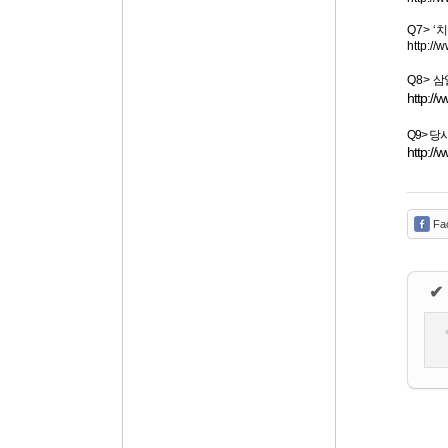
Q7> ‘
치
http:/
Q8>
삼
http:/
Q9> 
http:/
Fa
✔