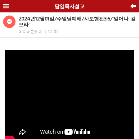
담임목사설교
2024년12월01일/주일낮예배/사도행전3:6/’일어나, 걸
으라’
미디어관리자
12-02
|