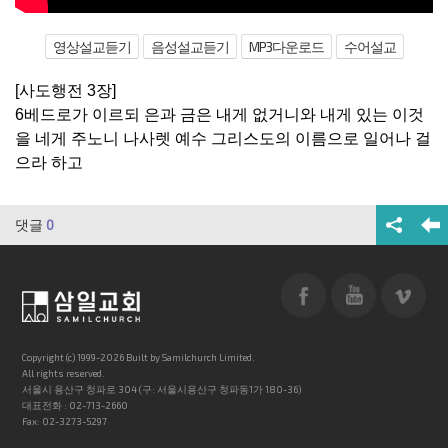
영상설교듣기
음성설교듣기
MP3다운로드
수어설교
[사도행전 3장]
6베드로가 이르되 은과 금은 내게 없거니와 내게 있는 이것
을 네게 주노니 나사렛 예수 그리스도의 이름으로 일어나 걸
으라 하고
댓글
0
Copyright (c) 1999-2026 Built by Samilchurch Limited.
All rights reserved.
서울시 용산구 청파로 304 (구: 서울시용산구 청파동1가 180-36)
대표전화 : 02-713-2660
Fax: 02-3273-5297