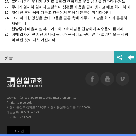
21.
로마
사람
인 우리가 받지도 못하고 행하지도 못할 풍속을 전한다 하거늘
22.
무리가 일제히 일어나 고발하니
상관
들이 옷을 찢어 벗기고 매로 치라 하여
23.
많이 친 후에 옥에 가두고 간수에게 명하여 든든히 지키라 하니
24.
그가 이러한 명령을 받아 그들을 깊은 옥에 가두고 그 발을 차꼬에 든든히
채웠더니
25.
한밤중에 바울과
실라
가
기도
하고 하나님을 찬송하매
죄수
들이 듣더라
26.
이에 갑자기 큰
지진
이 나서 옥터가 움직이고 문이 곧 다 열리며 모든
사람
의 매인 것이 다 벗어진지
라
댓글
1
Copyright (c) 1999-2026 Built by Samilchurch Limited.
All rights reserved.
서울시 용산구 청파로 304 (구: 서울시용산구 청파동1가 180-36)
대표전화 : 02-713-2660
Fax: 02-3273-5297
PC버전