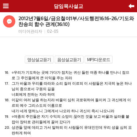
담임목사설교
2012년7월6일/금요철야1부/사도행전16:16-26/기도와
찬송의 함수 관계(36:10)
미디어관리자
02-05
|
영상설교듣기
음성설교듣기
MP3다운로드
16.
○우리가
기도
하는 곳에 가다가 점치는
귀신
들린
여종
하나를 만나니 점으
로 그 주인들에게 큰 이익을 주는 자라
17.
그가 바울과 우리를 따라와 소리 질러 이르되 이
사람
들은 지극히 높은 하나
님의 종으로서
구원
의 길을
너희에게 전하는 자라 하며
18.
이같이 여러 날을 하는지라 바울이 심히 괴로워하여 돌이켜 그
귀신
에게 이
르되 예수
그리스도
의
이름
으로
내가 네게 명하노니 그에게서 나오라 하니
귀신
이 즉시 나오니라
19.
○
여종
의 주인들은 자기 수익의
소망
이 끊어진 것을 보고 바울과
실라
를 붙
잡아
장터
로
관리
들에게 끌어 갔다가
20.
상관
들 앞에 데리고 가서 말하되 이
사람
들이 유대인인데 우리 성을 심히 요
란하게 하여