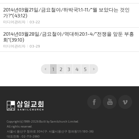
2014년03월21일/금요철야/하박국1:1-11/"뭘 보았다는 것인
가?"(43:12)
미디어관리자
03-22
2014년03월28일/금요철야/역대하20:1-4/"전쟁을 앞둔 부흥
회"(39:10)
미디어관리자
03-29
1
2
3
4
5
Copyright (c) 1999-2026 Built by Samilchurch Limited.
All rights reserved.
서울시 용산구 청파로 304 (구: 서울시용산구 청파동1가 180-36)
대표전화 : 02-713-2660