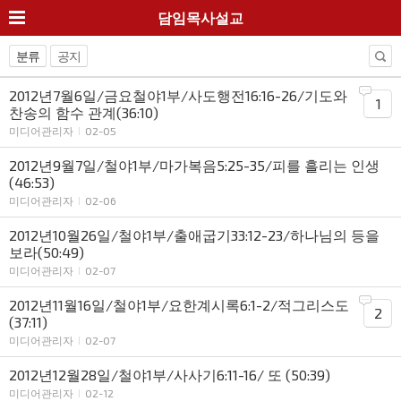
담임목사설교
분류
공지
2012년7월6일/금요철야1부/사도행전16:16-26/기도와
1
찬송의 함수 관계(36:10)
미디어관리자
02-05
2012년9월7일/철야1부/마가복음5:25-35/피를 흘리는 인생
(46:53)
미디어관리자
02-06
2012년10월26일/철야1부/출애굽기33:12-23/하나님의 등을
보라(50:49)
미디어관리자
02-07
2012년11월16일/철야1부/요한계시록6:1-2/적그리스도
2
(37:11)
미디어관리자
02-07
2012년12월28일/철야1부/사사기6:11-16/ 또 (50:39)
미디어관리자
02-12