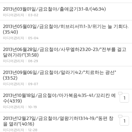
2013년03월01일/금요철야/출애굽기3:1-8/(46:34)
미디어관리자
03-02
2013년05월03일/금요철야/히브리서11:1-3/위기는 늘 기회다.
(35:40)
미디어관리자
05-04
2013년06월28일/금요철야/사무엘하23:20-23/"전부를 걸고
달려가라!"(31:58)
미디어관리자
06-29
2013년09월06일/금요철야/말라기4:2/"치료하는 광선"
(33:52)
미디어관리자
09-07
2013년10월18일/금요철야/마가복음4:35-41/꼬리칸 예
1
수(43:19)
미디어관리자
10-19
2013년12월27일/금요철야/열왕기하13:14-19/"동편 창
1
을 열라"(40:16)
미디어관리자
12-28