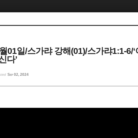
9월01일/스가랴 강해(01)/스가랴1:1-6
신다’
Sep 02, 2024
sted