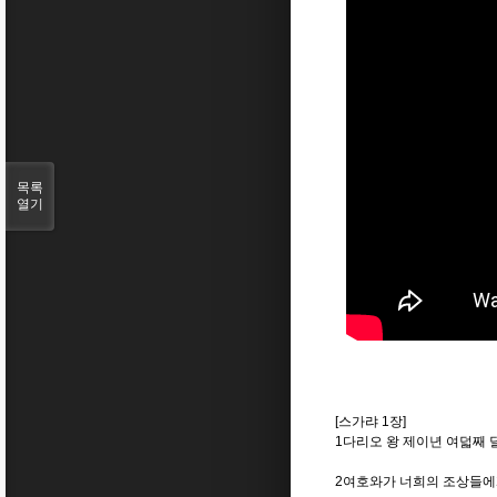
목록
열기
[스가랴 1장]
1다리오 왕 제이년 여덟째
2여호와가 너희의 조상들에