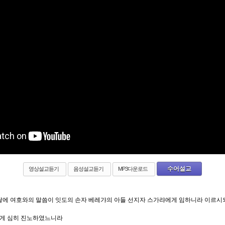
수어설교
영상설교듣기
음성설교듣기
MP3다운로드
 달에 여호와의 말씀이 잇도의 손자 베레갸의 아들 선지자 스가랴에게 임하니라 이르시
게 심히 진노하였느니라