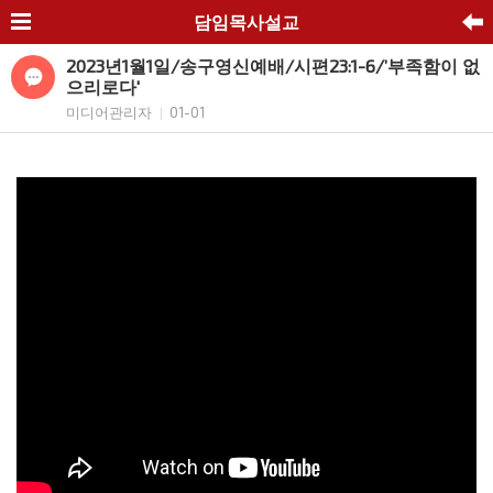
담임목사설교
2023년1월1일/송구영신예배/시편23:1-6/’부족함이 없
으리로다'
미디어관리자
01-01
|