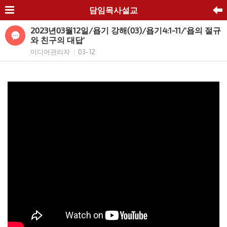
담임목사설교
2023년03월12일/욥기 강해(03)/욥기4:1-11/‘욥의 절규
와 친구의 대답’
미디어관리자
03-12
|