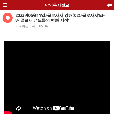
담임목사설교
2023년05월14일/골로새서 강해(02)/골로새서1:3-
8/‘골로새 성도들의 변화 지점’
미디어관리자
05-14
|