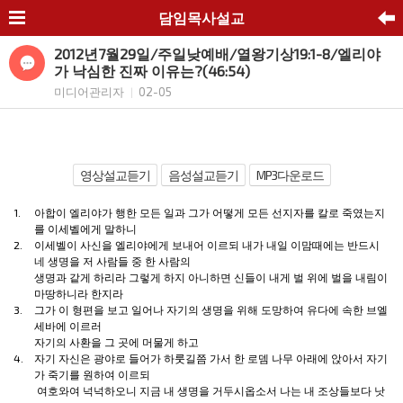
담임목사설교
2012년7월29일/주일낮예배/열왕기상19:1-8/엘리야
가 낙심한 진짜 이유는?(46:54)
미디어관리자
02-05
|
영상설교듣기
음성설교듣기
MP3다운로드
1.
아합이 엘리야가 행한 모든 일과 그가 어떻게 모든 선지자를 칼로 죽였는지
를
이세벨
에게 말하니
2.
이세벨
이 사신을 엘리야에게 보내어 이르되 내가
내일
이맘때에는 반드시
네 생명을 저
사람
들 중 한
사람
의
생명과 같게 하리라 그렇게 하지 아니하면 신들이 내게 벌 위에 벌을 내림이
마땅하니라 한지라
3.
그가 이 형편을 보고 일어나 자기의 생명을 위해 도망하여 유다에 속한
브엘
세바
에 이르러
자기의
사환
을 그 곳에 머물게 하고
4.
자기 자신은
광야
로 들어가
하룻길
쯤 가서 한 로뎀
나무
아래에 앉아서 자기
가 죽기를 원하여 이르되
여호와
여 넉넉하오니 지금 내 생명을 거두시옵소서 나는 내 조상들보다 낫