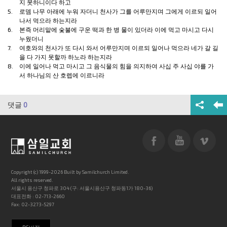
지 못하니이다 하고
5.
로뎀
나무
아래에 누워 자더니 천사가 그를 어루만지며 그에게 이르되 일어
나서 먹으라 하는지라
6.
본즉 머리맡에
숯불
에 구운 떡과 한 병 물이 있더라 이에 먹고 마시고 다시
누웠더니
7.
여호와
의 천사가 또 다시 와서 어루만지며 이르되 일어나 먹으라 네가 갈 길
을 다 가지 못할까 하노라 하는지라
8.
이에 일어나 먹고 마시고 그 음식물의 힘을 의지하여 사십 주 사십 야를 가
서 하나님의 산 호렙에 이르니
라
댓글
0
Copyright (c) 1999-2026 Built by Samilchurch Limited.
All rights reserved.
서울시 용산구 청파로 304 (구: 서울시용산구 청파동1가 180-36)
대표전화 : 02-713-2660
Fax: 02-3273-5297