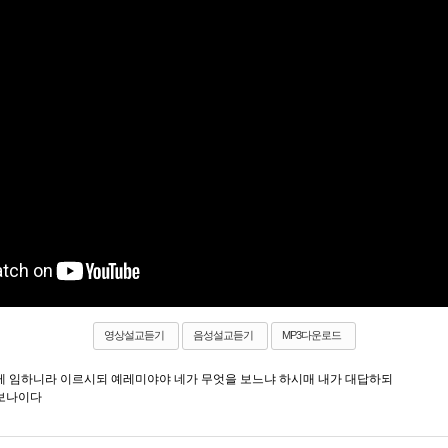
영상설교듣기
음성설교듣기
MP3다운로드
내게 임하니라 이르시되 예레미야야 네가 무엇을 보느냐 하시매 내가 대답하되
보나이다