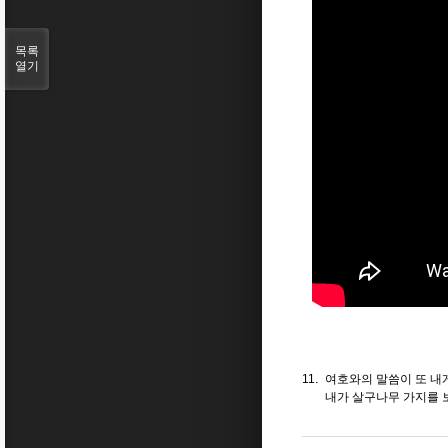
목록
열기
11.
여호와
의
말씀
이 또 
내가
살구
나무
가지를 