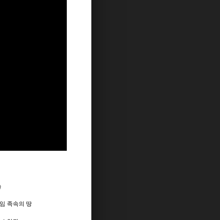
늘
임
족속의 땅