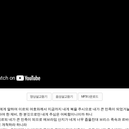
영상설교듣기
음성설교듣기
MP3다운로드
아에게 말하여 이르되
여호와
께서 지금까지 내게 복을 주시므로 내가 큰
민족
이 되었거
여 한 제비, 한
분깃
으로만 내게 주심은 어찌함이니이까 하니
이르되 네가 큰
민족
이 되므로 에브라임
산지
가 네게 너무 좁을진대
브리스 족속
과
르바
로 개척하라 하니라