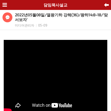
담임목사설교
2022년05월08일/열왕기하 강해(36)/왕하14:8–18/‘맞
서보자’
미디어관리자
05-09
|