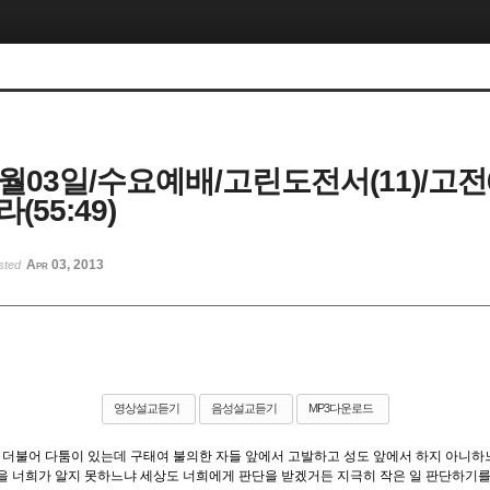
4월03일/수요예배/고린도전서(11)/고전6:
(55:49)
Apr 03, 2013
sted
영상설교듣기
음성설교듣기
MP3다운로드
와 더불어 다툼이 있는데 구태여 불의한 자들 앞에서 고발하고 성도 앞에서 하지 아니하
것을 너희가 알지 못하느냐 세상도 너희에게 판단을 받겠거든 지극히 작은 일 판단하기