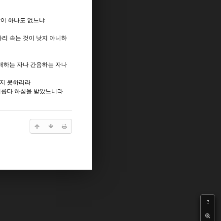
같이 하나도 없느냐
라리 속는 것이 낫지 아니하
숭배하는 자나 간음하는 자나
받지 못하리라
 의롭다 하심을 받았느니라
?