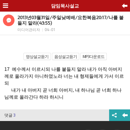
담임목사설교
2013년03월31일/주일낮예배/요한복음20:17/나를 붙
들지 말라(43:55)
미디어관리자
04-01
|
영상설교듣기
음성설교듣기
MP3다운로드
17 예수께서 이르시되 나를 붙들지 말라 내가 아직 아버지
께로 올라가지 아니하였노라 너는 내 형제들에게 가서 이르
되
내가 내 아버지 곧 너희 아버지, 내 하나님 곧 너희 하나
님께로 올라간다 하라 하시니
댓글
3