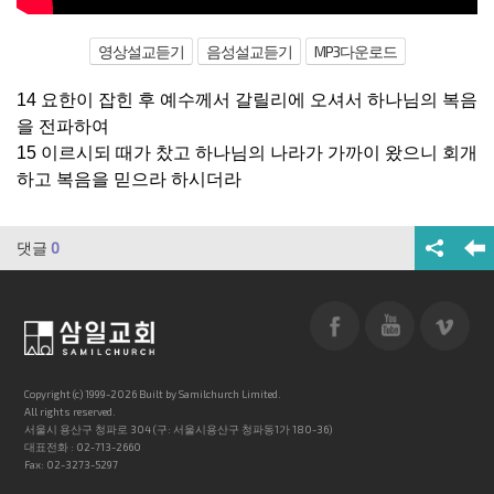
영상설교듣기
음성설교듣기
MP3다운로드
14 요한이 잡힌 후 예수께서 갈릴리에 오셔서 하나님의 복음
을 전파하여
15 이르시되 때가 찼고 하나님의 나라가 가까이 왔으니 회개
하고 복음을 믿으라 하시더라
댓글
0
Copyright (c) 1999-2026 Built by Samilchurch Limited.
All rights reserved.
서울시 용산구 청파로 304 (구: 서울시용산구 청파동1가 180-36)
대표전화 : 02-713-2660
Fax: 02-3273-5297