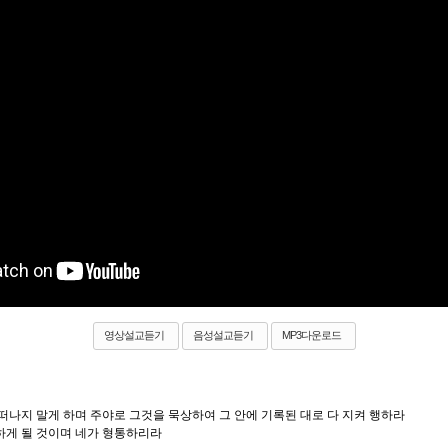
영상설교듣기
음성설교듣기
MP3다운로드
 떠나지 말게 하며 주야로 그것을
묵상
하여 그 안에 기록된 대로 다 지켜 행하라
하게 될 것이며 네가
형통
하리라