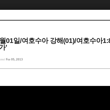
7월01일/여호수아 강해(01)/여호수아1:
가’
Feb 05, 2013
sted