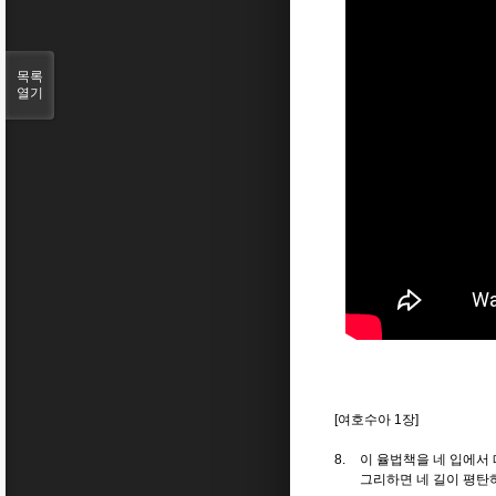
목록
열기
[여호수아 1장]
8.
이 율법책을 네 입에서
그리하면 네 길이
평탄