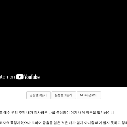
영상설교듣기
음성설교듣기
MP3다운로드
도 예수 우리 주께 내가 감사함은 나를 충성되이 여겨 내게 직분을 맡기심이니
박해자요 폭행자였으나 도리어 긍휼을 입은 것은 내가 믿지 아니할 때에 알지 못하고 