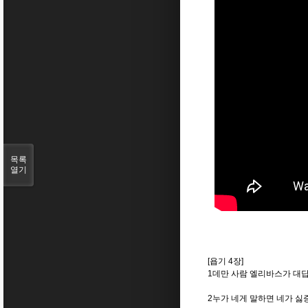
목록
열기
[욥기 4장]
1데만 사람 엘리바스가 대
2누가 네게 말하면 네가 싫