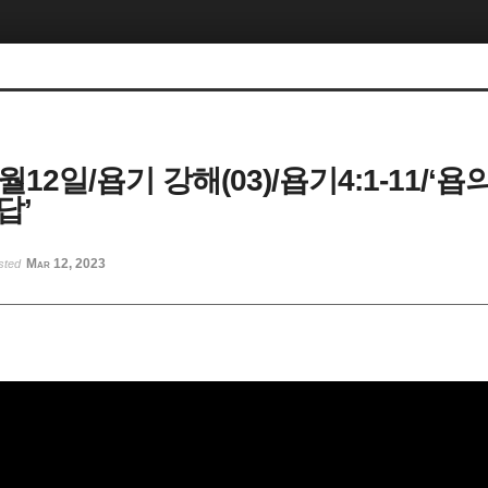
3월12일/욥기 강해(03)/욥기4:1-11/‘
답’
Mar 12, 2023
sted