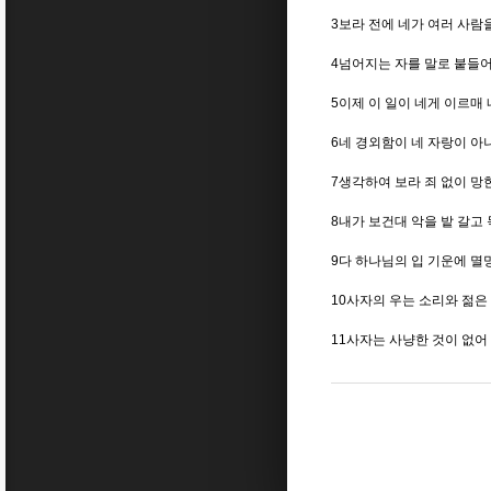
3보라 전에 네가 여러 사람
4넘어지는 자를 말로 붙들
5이제 이 일이 네게 이르매
6네 경외함이 네 자랑이 아
7생각하여 보라 죄 없이 망
8내가 보건대 악을 밭 갈고
9다 하나님의 입 기운에 
10사자의 우는 소리와 젊은
11사자는 사냥한 것이 없