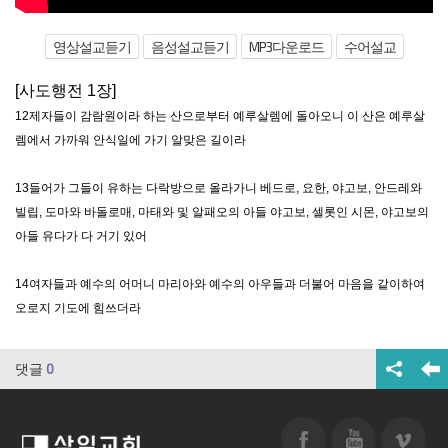
영상설교듣기
음성설교듣기
MP3다운로드
수어설교
[사도행전 1장]
12제자들이 감람원이라 하는 산으로부터 예루살렘에 돌아오니 이 산은 예루살
렘에서 가까워 안식일에 가기 알맞은 길이라
13들어가 그들이 유하는 다락방으로 올라가니 베드로, 요한, 야고보, 안드레와
빌립, 도마와 바돌로매, 마태와 및 알패오의 아들 야고보, 셀롯인 시몬, 야고보의
아들 유다가 다 거기 있어
14여자들과 예수의 어머니 마리아와 예수의 아우들과 더불어 마음을 같이하여
오로지 기도에 힘쓰더라
댓글
0