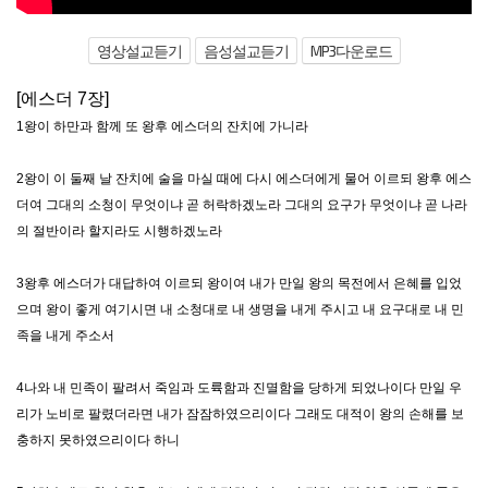
영상설교듣기
음성설교듣기
MP3다운로드
[에스더 7장]
1왕이 하만과 함께 또 왕후 에스더의 잔치에 가니라
2왕이 이 둘째 날 잔치에 술을 마실 때에 다시 에스더에게 물어 이르되 왕후 에스
더여 그대의 소청이 무엇이냐 곧 허락하겠노라 그대의 요구가 무엇이냐 곧 나라
의 절반이라 할지라도 시행하겠노라
3왕후 에스더가 대답하여 이르되 왕이여 내가 만일 왕의 목전에서 은혜를 입었
으며 왕이 좋게 여기시면 내 소청대로 내 생명을 내게 주시고 내 요구대로 내 민
족을 내게 주소서
4나와 내 민족이 팔려서 죽임과 도륙함과 진멸함을 당하게 되었나이다 만일 우
리가 노비로 팔렸더라면 내가 잠잠하였으리이다 그래도 대적이 왕의 손해를 보
충하지 못하였으리이다 하니