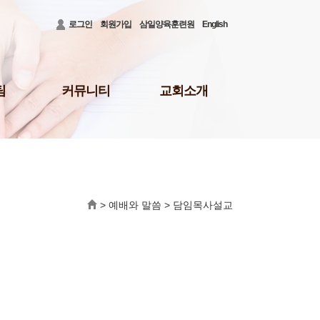
로그인
회원가입
삼일양육훈련원
English
팀
커뮤니티
교회소개
공지사항
3대비전 및 로고
청빙게시판
담임목사 소개
31)
공사안내
담임목사 저서
결혼/장례
섬기는 이들
회의소식
새가족 등록 안내
>
예배와 말씀
>
담임목사설교
배
삼일뉴스
예배시간 및 장소
주보
오시는 길
삼일TALK
교회행정
선교회
삼일포토
나눔부
사역보고
사역일정