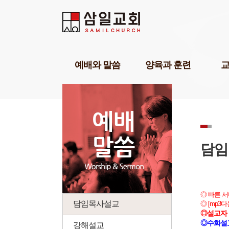
Sketchbook5, 스케치북5
Sketchbook5, 스케치북5
Sketchbook5, 스케치북5
Sketchbook5, 스케치북5
예배와 말씀
양육과 훈련
담임목사설교
기독교세계관아카데미
교육1
강해설교
삼일기도학교
교육2
부교역자설교
303비전암송학교
교육3
온라인예배
묵상학교
교회학
초청강사설교
삼일아카데미
삼일 
담임
예배찬양
위플러스가정예배
삼일 
POP찬양
미셔널신학연구소
성경공부교재(GBS)
부모면
◎ 빠른 
성례
삼일아
담임목사설교
◎ [mp3
◎설교자 
◎수화설
강해설교