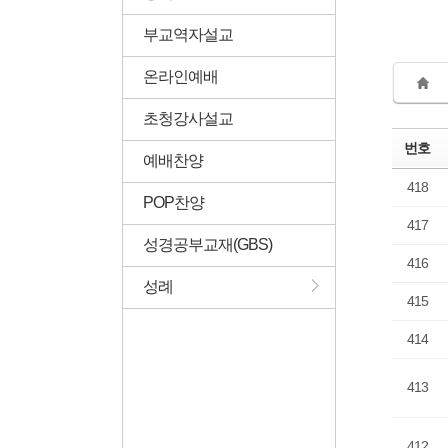
부교역자설교
온라인예배
초청강사설교
번호
예배찬양
418
POP찬양
417
성경공부교재(GBS)
416
성례
415
414
413
412