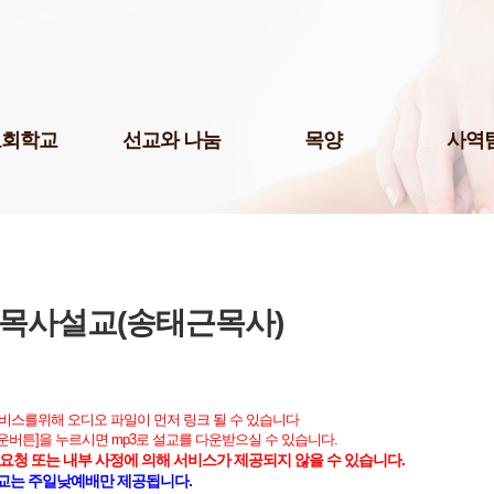
Skip to content
교회학교
선교와 나눔
목양
사역
팀(미취학)
국내선교
청년 1부
미디어팀
팀(어린이)
해외선교
청년 2부
P.O.P.
예스삼일(Yes
팀(청소년)
나눔사역
청년 3부
법조선교회
교 게시판
도서기증
청장년진
Acts
교육 자료실
장년진
목사설교(송태근목사)
국제영어예
어린이 도서관
남여전도회
주보팀
삼일다음세대홈스쿨부
삼일라디오
허학교
삼일실업인
서비스를위해 오디오 파일이 먼저 링크 될 수 있습니다
기학교
다운버튼]을 누르시면 mp3로 설교를 다운받으실 수 있습니다.
서울역사랑
요청 또는 내부 사정에 의해 서비스가 제공되지 않을 수 있습니다.
삼일출판부
교는 주일낮예배만 제공됩니다.