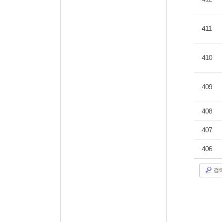
411
410
409
408
407
406
검