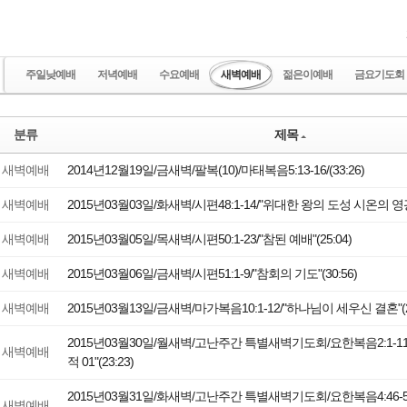
사랑부(장애인
헤세드 상담
예배통역부
사랑교육부
주일낮예배
저녁예배
수요예배
새벽예배
젊은이예배
금요기도회
분류
제목
새벽예배
2014년12월19일/금새벽/팔복(10)/마태복음5:13-16/(33:26)
새벽예배
2015년03월03일/화새벽/시편48:1-14/"위대한 왕의 도성 시온의 영광"
새벽예배
2015년03월05일/목새벽/시편50:1-23/"참된 예배"(25:04)
새벽예배
2015년03월06일/금새벽/시편51:1-9/"참회의 기도"(30:56)
새벽예배
2015년03월13일/금새벽/마가복음10:1-12/"하나님이 세우신 결혼"(29
2015년03월30일/월새벽/고난주간 특별새벽기도회/요한복음2:1-11
새벽예배
적 01"(23:23)
2015년03월31일/화새벽/고난주간 특별새벽기도회/요한복음4:46-5
새벽예배