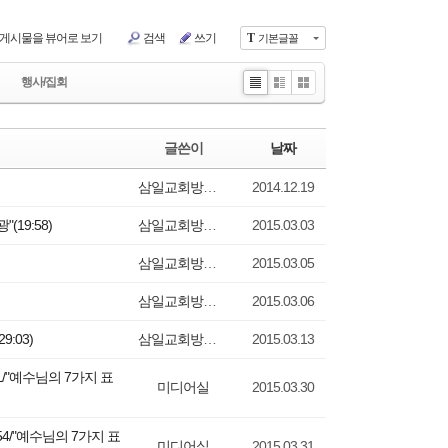
)
치유공의TF
센터
장소신청현황
게시물을 뷰어로 보기
검색
쓰기
T
기본글꼴
1:1문의
행사/집회
홈페이지수정요청
Li
Zi
G
수양관예약
st
n
all
e
er
수양관예약(확정)확인
글쓴이
날짜
y
삼일교회방송실
2014.12.19
(19:58)
삼일교회방송실
2015.03.03
삼일교회방송실
2015.03.05
삼일교회방송실
2015.03.06
:03)
삼일교회방송실
2015.03.13
/"예수님의 7가지 표
미디어실
2015.03.30
4/"예수님의 7가지 표
미디어실
2015.03.31