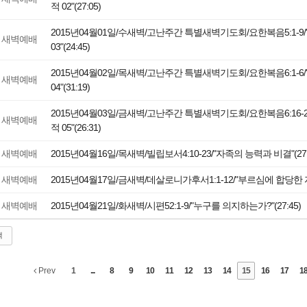
적 02"(27:05)
2015년04월01일/수새벽/고난주간 특별새벽기도회/요한복음5:1-9
새벽예배
03"(24:45)
2015년04월02일/목새벽/고난주간 특별새벽기도회/요한복음6:1-6
새벽예배
04"(31:19)
2015년04월03일/금새벽/고난주간 특별새벽기도회/요한복음6:16-2
새벽예배
적 05"(26:31)
새벽예배
2015년04월16일/목새벽/빌립보서4:10-23/"자족의 능력과 비결"(27:
새벽예배
2015년04월17일/금새벽/데살로니가후서1:1-12/"부르심에 합당한 자로
새벽예배
2015년04월21일/화새벽/시편52:1-9/"누구를 의지하는가?"(27:45)
색
Prev
1
...
8
9
10
11
12
13
14
15
16
17
1