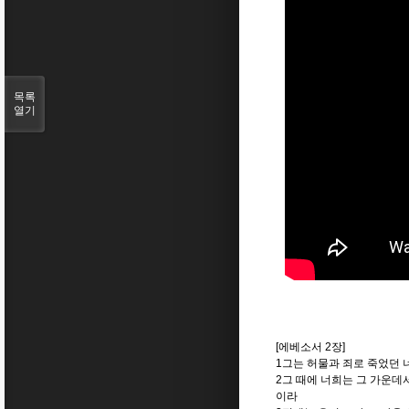
목록
열기
[에베소서 2장]
1그는 허물과 죄로 죽었던
2그 때에 너희는 그 가운데
이라