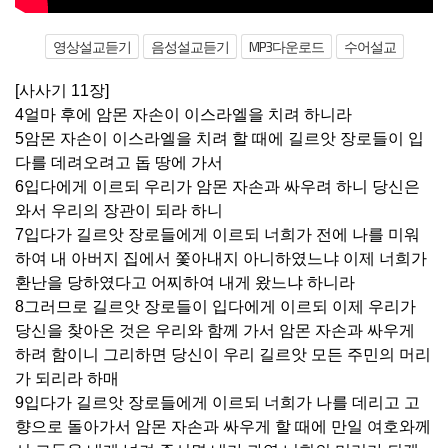
영상설교듣기
음성설교듣기
MP3다운로드
수어설교
[사사기 11장]
4얼마 후에 암몬 자손이 이스라엘을 치려 하니라
5암몬 자손이 이스라엘을 치려 할 때에 길르앗 장로들이 입
다를 데려오려고 돕 땅에 가서
6입다에게 이르되 우리가 암몬 자손과 싸우려 하니 당신은
와서 우리의 장관이 되라 하니
7입다가 길르앗 장로들에게 이르되 너희가 전에 나를 미워
하여 내 아버지 집에서 쫓아내지 아니하였느냐 이제 너희가
환난을 당하였다고 어찌하여 내게 왔느냐 하니라
8그러므로 길르앗 장로들이 입다에게 이르되 이제 우리가
당신을 찾아온 것은 우리와 함께 가서 암몬 자손과 싸우게
하려 함이니 그리하면 당신이 우리 길르앗 모든 주민의 머리
가 되리라 하매
9입다가 길르앗 장로들에게 이르되 너희가 나를 데리고 고
향으로 돌아가서 암몬 자손과 싸우게 할 때에 만일 여호와께