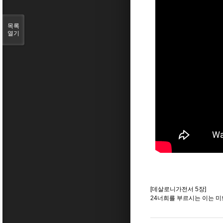
목록
열기
[데살로니가전서 5장]
24너희를 부르시는 이는 