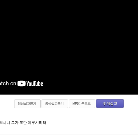
수어설교
영상설교듣기
음성설교듣기
MP3다운로드
미쁘시니 그가 또한 이루시리라