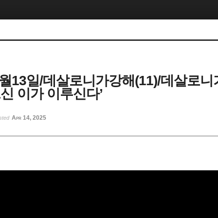
04월13일/데살로니가강해(11)/데살로
부르신 이가 이루신다’
Apr 14, 2025
sted