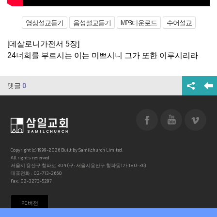
영상설교듣기
음성설교듣기
MP3다운로드
수어설교
[데살로니가전서 5장]
24너희를 부르시는 이는 미쁘시니 그가 또한 이루시리라
댓글
0
Copyright (c) 1999-2026 Built by Samilchurch Limited.
All rights reserved.
서울시 용산구 청파로 304 (구: 서울시용산구 청파동1가 180-36)
대표전화 : 02-713-2660
Fax: 02-3273-5297
PC버전