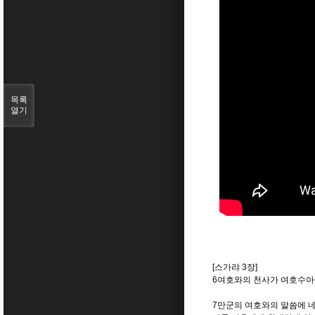
목록
열기
[스가랴 3장]
6여호와의 천사가 여호수아
7만군의 여호와의 말씀에 네