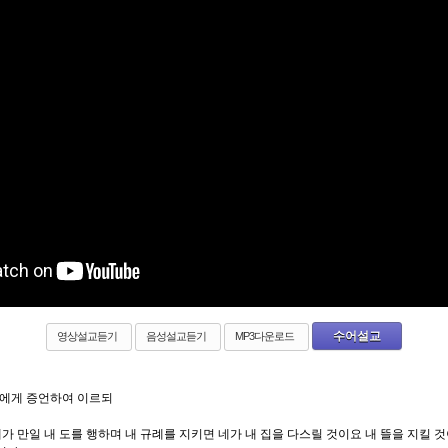
수어설교
영상설교듣기
음성설교듣기
MP3다운로드
에게 증언하여 이르되
가 만일 내 도를 행하며 내 규례를 지키면 네가 내 집을 다스릴 것이요 내 뜰을 지킬 것