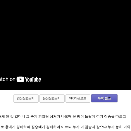
수어설교
영상설교듣기
음성설교듣기
MP3다운로드
죽게 된 것 같더니 그 죽게 되었던 상처가 나으매 온 땅이 놀랍게 여겨 짐승을 따르고
므로 용에게 경배하며 짐승에게 경배하여 이르되 누가 이 짐승과 같으냐 누가 능히 이