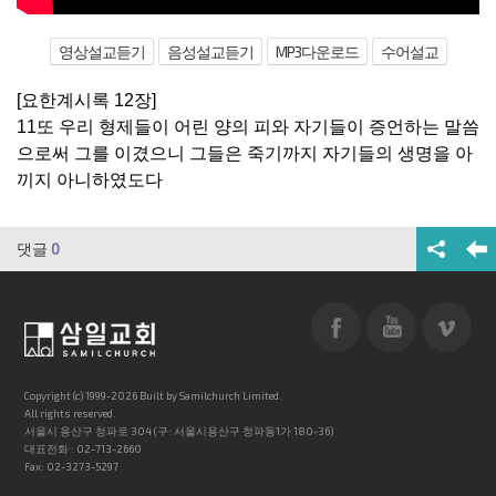
영상설교듣기
음성설교듣기
MP3다운로드
수어설교
[요한계시록 12장]
11또 우리 형제들이 어린 양의 피와 자기들이 증언하는 말씀
으로써 그를 이겼으니 그들은 죽기까지 자기들의 생명을 아
끼지 아니하였도다
댓글
0
Copyright (c) 1999-2026 Built by Samilchurch Limited.
All rights reserved.
서울시 용산구 청파로 304 (구: 서울시용산구 청파동1가 180-36)
대표전화 : 02-713-2660
Fax: 02-3273-5297