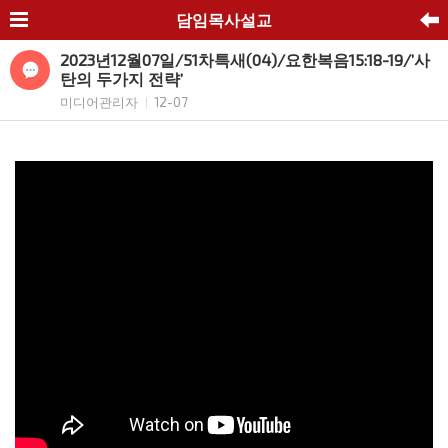
담임목사설교
2023년12월07일/51차특새(04)/요한복음15:18-19/’사
탄의 두가지 전략’
미디어관리자
12-07
|