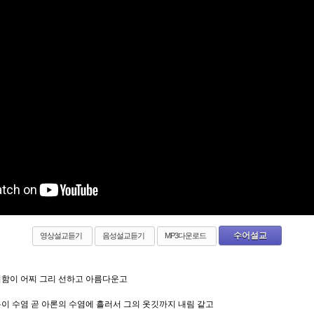
수어설교
영상설교듣기
음성설교듣기
MP3다운로드
거함이 어찌 그리 선하고 아름다운고
이 수염 곧 아론의 수염에 흘러서 그의 옷깃까지 내림 같고