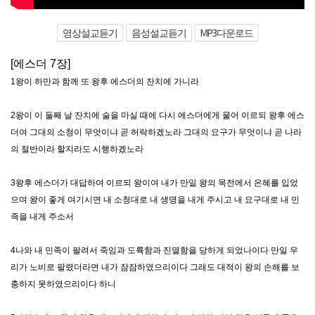
영상설교듣기
음성설교듣기
MP3다운로드
[에스더 7장]
1왕이 하만과 함께 또 왕후 에스더의 잔치에 가니라
2왕이 이 둘째 날 잔치에 술을 마실 때에 다시 에스더에게 물어 이르되 왕후 에스
더여 그대의 소청이 무엇이냐 곧 허락하겠노라 그대의 요구가 무엇이냐 곧 나라
의 절반이라 할지라도 시행하겠노라
3왕후 에스더가 대답하여 이르되 왕이여 내가 만일 왕의 목전에서 은혜를 입었
으며 왕이 좋게 여기시면 내 소청대로 내 생명을 내게 주시고 내 요구대로 내 민
족을 내게 주소서
4나와 내 민족이 팔려서 죽임과 도륙함과 진멸함을 당하게 되었나이다 만일 우
리가 노비로 팔렸더라면 내가 잠잠하였으리이다 그래도 대적이 왕의 손해를 보
충하지 못하였으리이다 하니