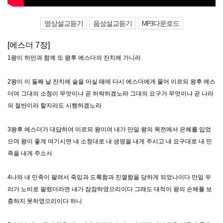
영상설교듣기
음성설교듣기
MP3다운로드
[에스더 7장]
1왕이 하만과 함께 또 왕후 에스더의 잔치에 가니라
2왕이 이 둘째 날 잔치에 술을 마실 때에 다시 에스더에게 물어 이르되 왕후 에스
더여 그대의 소청이 무엇이냐 곧 허락하겠노라 그대의 요구가 무엇이냐 곧 나라
의 절반이라 할지라도 시행하겠노라
3왕후 에스더가 대답하여 이르되 왕이여 내가 만일 왕의 목전에서 은혜를 입었
으며 왕이 좋게 여기시면 내 소청대로 내 생명을 내게 주시고 내 요구대로 내 민
족을 내게 주소서
4나와 내 민족이 팔려서 죽임과 도륙함과 진멸함을 당하게 되었나이다 만일 우
리가 노비로 팔렸더라면 내가 잠잠하였으리이다 그래도 대적이 왕의 손해를 보
충하지 못하였으리이다 하니