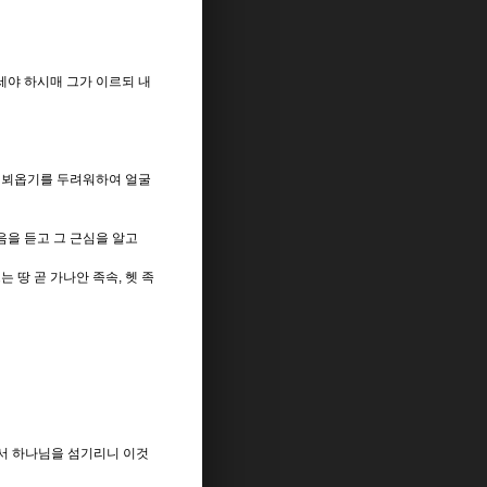
세야 하시매 그가 이르되 내
님 뵈옵기를 두려워하여 얼굴
음을 듣고 그 근심을 알고
 땅 곧 가나안 족속, 헷 족
에서 하나님을 섬기리니 이것