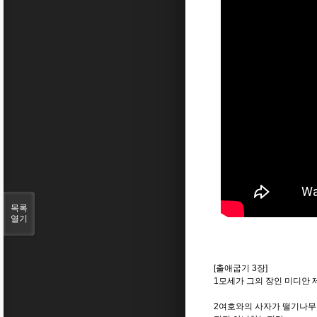
목록
열기
[출애굽기 3장]
1모세가 그의 장인 미디안 
2여호와의 사자가 떨기나무