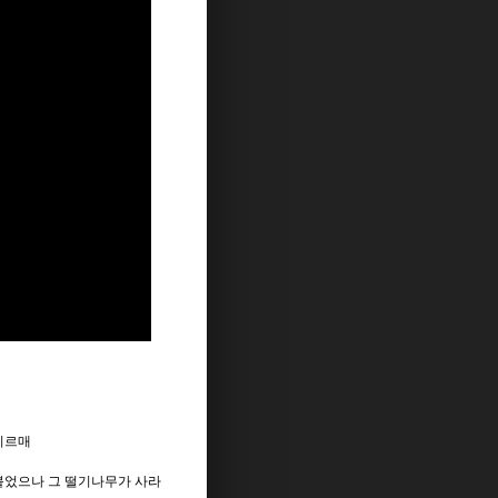
이르매
붙었으나 그 떨기나무가 사라