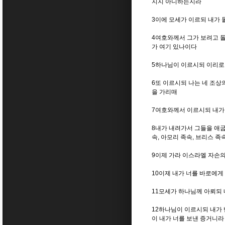
지지 아니하는지라
3이에 모세가 이르되 내가 
4여호와께서 그가 보려고 
가 여기 있나이다
5하나님이 이르시되 이리로 
6또 이르시되 나는 네 조
을 가리매
7여호와께서 이르시되 내가
8내가 내려가서 그들을 애굽
속, 아모리 족속, 브리스 족
9이제 가라 이스라엘 자손
10이제 내가 너를 바로에게
11모세가 하나님께 아뢰되
12하나님이 이르시되 내가 
이 내가 너를 보낸 증거니라