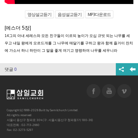
영상설교듣기
음성설교듣기
MP3다운로드
[에스더 5장]
14그의 아내 세레스와 모든 친구들이 이르되 높이가 오십 규빗 되는 나무를 세
우고 내일 왕에게 모르드개를 그 나무에 매달기를 구하고 왕과 함께 즐거이 잔치
에 가소서 하니 하만이 그 말을 좋게 여기고 명령하여 나무를 세우니라
댓글
0
Copyright (c) 1999-2026 Built by Samilchurch Limited.
All rights reserved.
서울시 용산구 청파로 304 (구: 서울시용산구 청파동1가 180-36)
대표전화 : 02-713-2660
Fax: 02-3273-5297