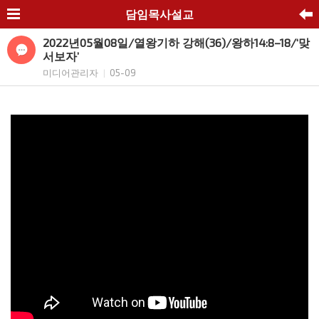
담임목사설교
2022년05월08일/열왕기하 강해(36)/왕하14:8–18/‘맞
서보자’
미디어관리자
05-09
|