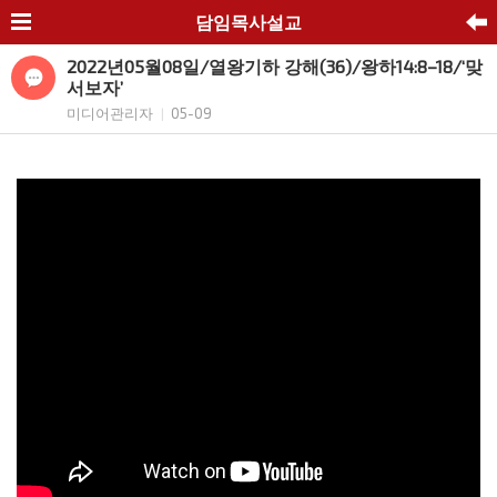
담임목사설교
2022년05월08일/열왕기하 강해(36)/왕하14:8–18/‘맞
서보자’
미디어관리자
05-09
|